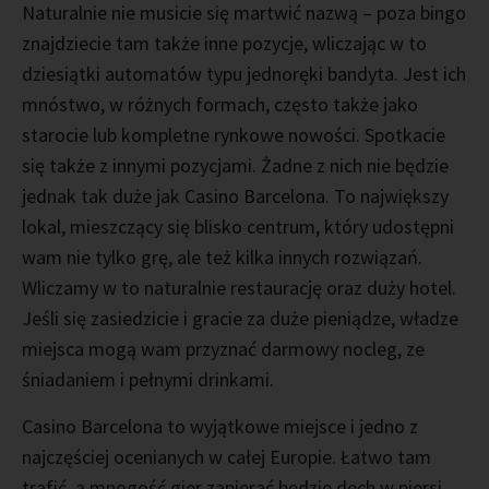
Naturalnie nie musicie się martwić nazwą – poza bingo
znajdziecie tam także inne pozycje, wliczając w to
dziesiątki automatów typu jednoręki bandyta. Jest ich
mnóstwo, w różnych formach, często także jako
starocie lub kompletne rynkowe nowości. Spotkacie
się także z innymi pozycjami. Żadne z nich nie będzie
jednak tak duże jak Casino Barcelona. To największy
lokal, mieszczący się blisko centrum, który udostępni
wam nie tylko grę, ale też kilka innych rozwiązań.
Wliczamy w to naturalnie restaurację oraz duży hotel.
Jeśli się zasiedzicie i gracie za duże pieniądze, władze
miejsca mogą wam przyznać darmowy nocleg, ze
śniadaniem i pełnymi drinkami.
Casino Barcelona to wyjątkowe miejsce i jedno z
najczęściej ocenianych w całej Europie. Łatwo tam
trafić, a mnogość gier zapierać będzie dech w piersi.