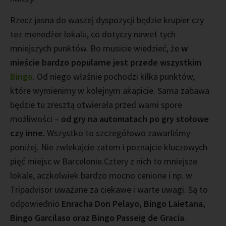
Rzecz jasna do waszej dyspozycji będzie krupier czy
tez menedżer lokalu, co dotyczy nawet tych
mniejszych punktów. Bo musicie wiedzieć, że
w
mieście bardzo popularne jest przede wszystkim
Bingo
. Od niego właśnie pochodzi kilka punktów,
które wymienimy w kolejnym akapicie. Sama zabawa
będzie tu zresztą otwierała przed wami spore
możliwości –
od gry na automatach po gry stołowe
czy inne.
Wszystko to szczegółowo zawarliśmy
poniżej. Nie zwlekajcie zatem i poznajcie kluczowych
pięć miejsc w Barcelonie.Cztery z nich to mniejsze
lokale, aczkolwiek bardzo mocno cenione i np. w
Tripadvisor uważane za ciekawe i warte uwagi. Są to
odpowiednio
Enracha Don Pelayo, Bingo Laietana,
Bingo Garcilaso oraz Bingo Passeig de Gracia
.