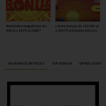
Niedzielny megabonus do
Letnie bonusy do 150 000 zł
400 zł z 50 FS w 22BET
z 350 FS w kasynie Slotoro
NAJNOWSZE ARTYKUŁY
TOP BONUSY
OPINIE O KASYN