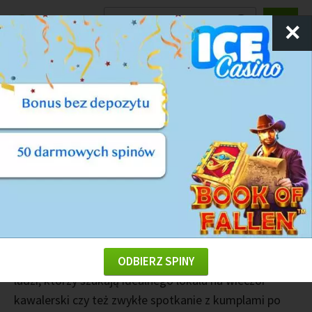
Ranking
Kasyn
✕
Kasyna tradycyjne w Barcelonie
Barcelona słynna jest nie tylko za sprawą Sagrada
Familia czy też klubu piłkarskiego. Miasto chętnie
wybierane jest jako kierunek hazardowy. Nie jest
bowiem prawdą, że lokale stacjonarne tracą na
znaczeniu. To właśnie tam wybierają się głównie
gracze większych stawek, które chcą się otwarcie
chwalić swoimi sukcesami i majątkiem. To jednak
także ciekawa alternatywa do wypraw dla młodych
ODBIERZ SPINY
ludzi, którzy szukają idealnego lokalu na wieczór
kawalerski czy też zwykłe spotkanie z kumplami po