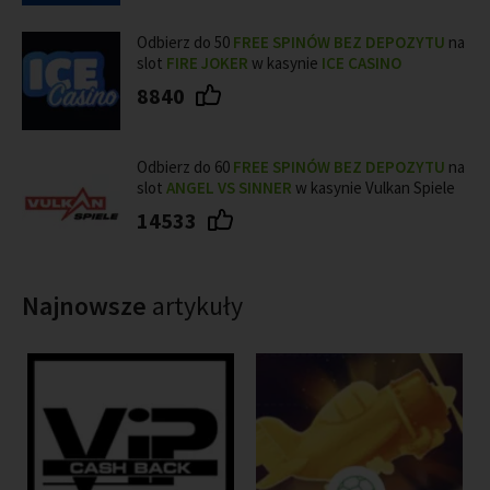
Odbierz do 50
FREE SPINÓW BEZ DEPOZYTU
na
slot
FIRE JOKER
w kasynie
ICE CASINO
8840
Odbierz do 60
FREE SPINÓW BEZ DEPOZYTU
na
slot
ANGEL VS SINNER
w kasynie Vulkan Spiele
14533
Najnowsze
artykuły