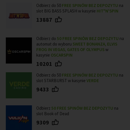
Odbierz do 50
FREE SPINÓW BEZ DEPOZYTU
na
slot BIG BASS SPLASH w kasynie
HIT"N'SPIN
13887
Odbierz do
50
FREE SPINÓW BEZ DEPOZYTU
na
automat do wyboru
SWEET BONANZA, ELVIS
FROG IN VEGAS, GATES OF OLYMPUS
w
kasynie
OSCARSPIN
10201
Odbierz do 50
FREE SPINÓW BEZ DEPOZYTU
na
slot STARBURST w kasynie
VERDE
9433
Odbierz
50 FREE SPINÓW BEZ DEPOZYTU
na
slot Book of Dead
9309