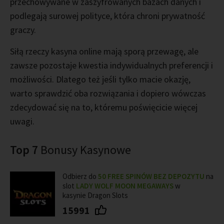
przechowywane w zaszyfrowanych bazach danych i
podlegają surowej polityce, która chroni prywatność
graczy.
Siłą rzeczy kasyna online mają sporą przewagę, ale
zawsze pozostaje kwestia indywidualnych preferencji i
możliwości. Dlatego też jeśli tylko macie okazję,
warto sprawdzić oba rozwiązania i dopiero wówczas
zdecydować się na to, któremu poświęcicie więcej
uwagi.
Top 7
Bonusy Kasynowe
Odbierz do
50 FREE SPINÓW BEZ DEPOZYTU
na
slot
LADY WOLF MOON MEGAWAYS
w
kasynie Dragon Slots
15991