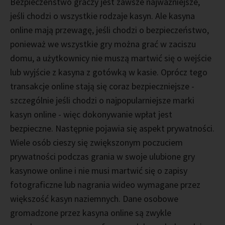
Bezpieczeństwo graczy jest zawsze najważniejsze,
jeśli chodzi o wszystkie rodzaje kasyn. Ale kasyna
online mają przewagę, jeśli chodzi o bezpieczeństwo,
ponieważ we wszystkie gry można grać w zaciszu
domu, a użytkownicy nie muszą martwić się o wejście
lub wyjście z kasyna z gotówką w kasie. Oprócz tego
transakcje online stają się coraz bezpieczniejsze -
szczególnie jeśli chodzi o najpopularniejsze marki
kasyn online - więc dokonywanie wpłat jest
bezpieczne. Następnie pojawia się aspekt prywatności.
Wiele osób cieszy się zwiększonym poczuciem
prywatności podczas grania w swoje ulubione gry
kasynowe online i nie musi martwić się o zapisy
fotograficzne lub nagrania wideo wymagane przez
większość kasyn naziemnych. Dane osobowe
gromadzone przez kasyna online są zwykle