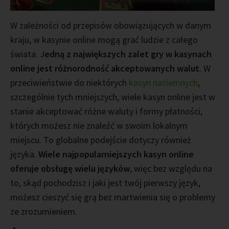
W zależności od przepisów obowiązujących w danym
kraju, w kasynie online mogą grać ludzie z całego
świata. J
edną z największych zalet gry w kasynach
online jest różnorodność akceptowanych walut
. W
przeciwieństwie do niektórych
kasyn naziemnych
,
szczególnie tych mniejszych, wiele kasyn online jest w
stanie akceptować różne waluty i formy płatności,
których możesz nie znaleźć w swoim lokalnym
miejscu. To globalne podejście dotyczy również
języka.
Wiele najpopularniejszych kasyn online
oferuje obsługę wielu języków
, więc bez względu na
to, skąd pochodzisz i jaki jest twój pierwszy język,
możesz cieszyć się grą bez martwienia się o problemy
ze zrozumieniem.