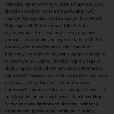
Pierwszej Wpłaty Witamy w kasynie PlayAmo! Dodaj
środki do swojego konta a my podwoimy Twój
depozyt. Maksymalna kwota depozytu to 500 PLN.
Wpłacając 500 PLN otrzymasz 1000 PLN do
wykorzystania. Proszę pamiętać o wymaganym
obrocie – kwota maksymalnego zakładu to 20 PLN.
Aby aktywować swój bonus kliknij “Mam kod
bonusowy” podczas dokonywania wpłaty. Następnie
w otwartym polu wpisz: FIRSTDEP Oprócz tego w
ciągu 24 godzin od dokonania wpłaty, otrzymasz 20
darmowych zakręceń na slot Lucky Lady's Clover a po
następnych 24 godzinach – 20 dodatkowych
darmowych zakręceń i tak przez następne 5 dni!” – a
to tylko jeden bonus. Im ich więcej, tym lepiej.
Mogą
to być zestawy darmowych obrotów, cashback,
doładowania gotówkowe, konkursy i turnieje,