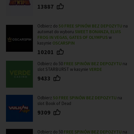
13887
Odbierz do
50
FREE SPINÓW BEZ DEPOZYTU
na
automat do wyboru
SWEET BONANZA, ELVIS
FROG IN VEGAS, GATES OF OLYMPUS
w
kasynie
OSCARSPIN
10201
Odbierz do 50
FREE SPINÓW BEZ DEPOZYTU
na
slot STARBURST w kasynie
VERDE
9433
Odbierz
50 FREE SPINÓW BEZ DEPOZYTU
na
slot Book of Dead
9309
Odbierz do 50
FREE SPINÓW BEZ DEPOZYTU
na