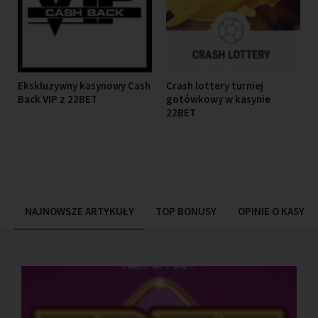
Ekskluzywny kasynowy Cash
Crash lottery turniej
Back VIP z 22BET
gotówkowy w kasynie
22BET
NAJNOWSZE ARTYKUŁY
TOP BONUSY
OPINIE O KASYN