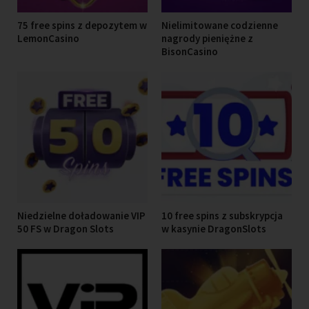
75 free spins z depozytem w
Nielimitowane codzienne
LemonCasino
nagrody pieniężne z
BisonCasino
Niedzielne doładowanie VIP
10 free spins z subskrypcja
50 FS w Dragon Slots
w kasynie DragonSlots