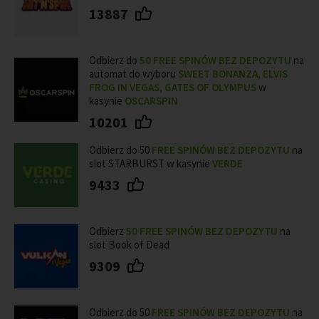
13887
Odbierz do
50
FREE SPINÓW BEZ DEPOZYTU
na
automat do wyboru
SWEET BONANZA, ELVIS
FROG IN VEGAS, GATES OF OLYMPUS
w
kasynie
OSCARSPIN
10201
Odbierz do 50
FREE SPINÓW BEZ DEPOZYTU
na
slot STARBURST w kasynie
VERDE
9433
Odbierz
50 FREE SPINÓW BEZ DEPOZYTU
na
slot Book of Dead
9309
Odbierz do 50
FREE SPINÓW BEZ DEPOZYTU
na