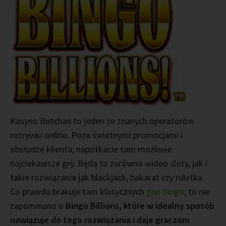
Kasyno Betchan to jeden ze znanych operatorów
rozrywki online. Poza świetnymi promocjami i
obsłudze klienta, napotkacie tam możliwie
najciekawsze gry. Będą to zarówno wideo sloty, jak i
takie rozwiązania jak blackjack, bakarat czy ruletka.
Co prawda brakuje tam klasycznych
gier bingo
, to nie
zapomniano o
Bingo Billions, które w idealny sposób
nawiązuje do tego rozwiązania i daje graczom