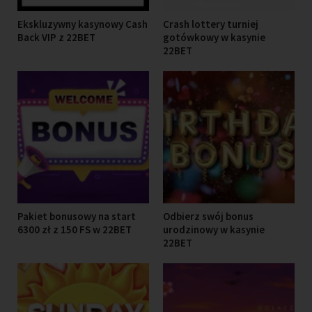
Ekskluzywny kasynowy Cash
Crash lottery turniej
Back VIP z 22BET
gotówkowy w kasynie
22BET
Pakiet bonusowy na start
Odbierz swój bonus
6300 zł z 150 FS w 22BET
urodzinowy w kasynie
22BET