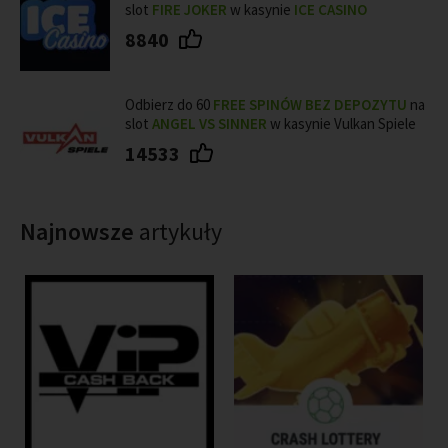
slot
FIRE JOKER
w kasynie
ICE CASINO
8840
Odbierz do 60
FREE SPINÓW BEZ DEPOZYTU
na
slot
ANGEL VS SINNER
w kasynie Vulkan Spiele
14533
Najnowsze
artykuły