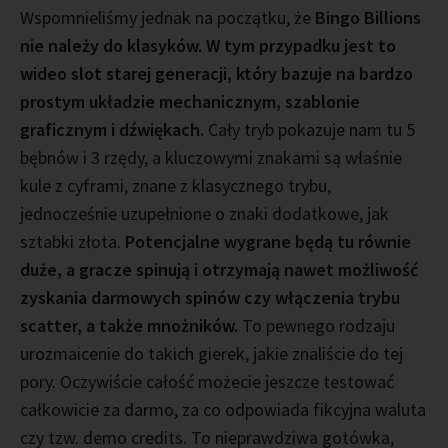
Wspomnieliśmy jednak na początku, że
Bingo Billions
nie należy do klasyków. W tym przypadku jest to
wideo slot starej generacji, który bazuje na bardzo
prostym układzie mechanicznym, szablonie
graficznym i dźwiękach.
Cały tryb pokazuje nam tu 5
bębnów i 3 rzędy, a kluczowymi znakami są właśnie
kule z cyframi, znane z klasycznego trybu,
jednocześnie uzupełnione o znaki dodatkowe, jak
sztabki złota.
Potencjalne wygrane będą tu równie
duże, a gracze spinują i otrzymają nawet możliwość
zyskania darmowych spinów czy włączenia trybu
scatter, a także mnożników.
To pewnego rodzaju
urozmaicenie do takich gierek, jakie znaliście do tej
pory. Oczywiście całość możecie jeszcze testować
całkowicie za darmo, za co odpowiada fikcyjna waluta
czy tzw. demo credits. To nieprawdziwa gotówka,