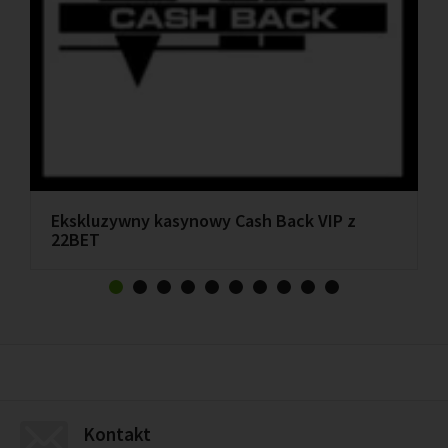
Ekskluzywny kasynowy Cash Back VIP z
22BET
Kontakt