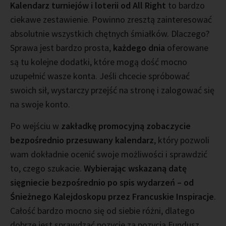
Kalendarz turniejów i loterii od All Right
to bardzo
ciekawe zestawienie. Powinno zresztą zainteresować
absolutnie wszystkich chętnych śmiałków. Dlaczego?
Sprawa jest bardzo prosta,
każdego dnia
oferowane
są tu kolejne dodatki, które mogą dość mocno
uzupełnić wasze konta. Jeśli chcecie spróbować
swoich sił, wystarczy przejść na stronę i zalogować się
na swoje konto.
Po wejściu w
zakładkę promocyjną zobaczycie
bezpośrednio przesuwany kalendarz
, który pozwoli
wam dokładnie ocenić swoje możliwości i sprawdzić
to, czego szukacie.
Wybierając wskazaną datę
sięgniecie bezpośrednio po spis wydarzeń – od
Śnieżnego Kalejdoskopu przez Francuskie Inspiracje
.
Całość bardzo mocno się od siebie różni, dlatego
dobrze jest sprawdzać pozycje za pozycją.Fundusz