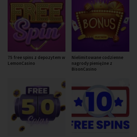
75 free spins z depozytem w
Nielimitowane codzienne
LemonCasino
nagrody pieniężne z
BisonCasino