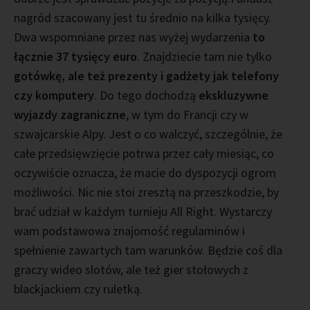
nagród szacowany jest tu średnio na kilka tysięcy.
Dwa wspomniane przez nas wyżej wydarzenia
to
łącznie 37 tysięcy euro
. Znajdziecie tam nie tylko
gotówkę, ale też prezenty i gadżety jak telefony
czy komputery
. Do tego dochodzą
ekskluzywne
wyjazdy zagraniczne
, w tym do Francji czy w
szwajcarskie Alpy. Jest o co walczyć, szczególnie, że
całe przedsięwzięcie potrwa przez cały miesiąc, co
oczywiście oznacza, że macie do dyspozycji ogrom
możliwości. Nic nie stoi zresztą na przeszkodzie, by
brać udział w każdym turnieju All Right. Wystarczy
wam podstawowa znajomość regulaminów i
spełnienie zawartych tam warunków. Będzie coś dla
graczy wideo slotów, ale też gier stołowych z
blackjackiem czy ruletką.