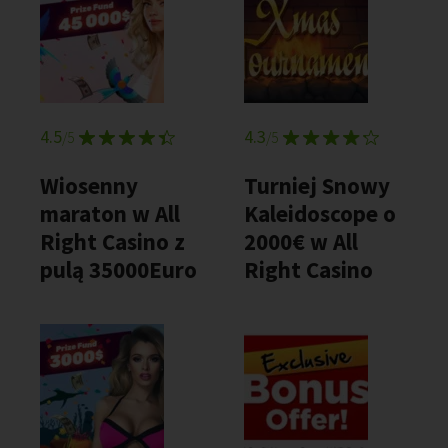
4.5
4.3
/5
/5
Wiosenny
Turniej Snowy
maraton w All
Kaleidoscope o
Right Casino z
2000€ w All
pulą 35000Euro
Right Casino