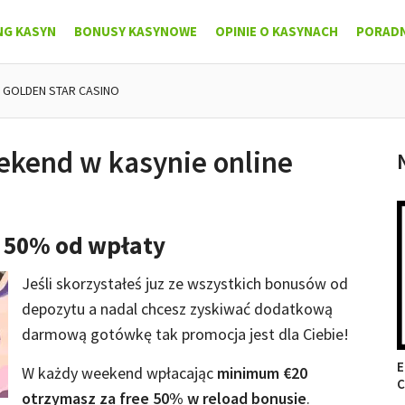
NG KASYN
BONUSY KASYNOWE
OPINIE O KASYNACH
PORADN
GOLDEN STAR CASINO
ekend w kasynie online
z 50% od wpłaty
Jeśli skorzystałeś juz ze wszystkich bonusów od
depozytu a nadal chcesz zyskiwać dodatkową
darmową gotówkę tak promocja jest dla Ciebie!
E
W każdy weekend wpłacając
minimum
€20
C
otrzymasz za free 50% w reload bonusie
.