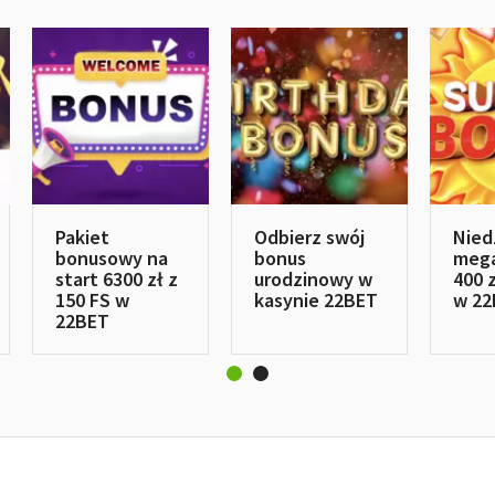
Pakiet
Odbierz swój
Nied
bonusowy na
bonus
mega
start 6300 zł z
urodzinowy w
400 z
150 FS w
kasynie 22BET
w 22
22BET