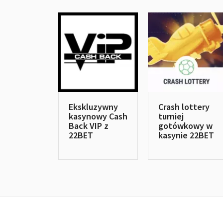
Ekskluzywny
Crash lottery
kasynowy Cash
turniej
Back VIP z
gotówkowy w
22BET
kasynie 22BET