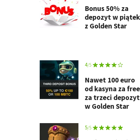
Bonus 50% za
depozyt w piątek
z Golden Star
4
/5
Nawet 100 euro
od kasyna za free
za trzeci depozyt
w Golden Star
5
/5