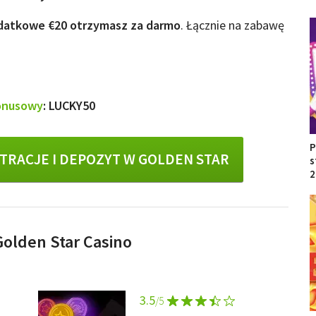
datkowe €20 otrzymasz za darmo
. Łącznie na zabawę
ODBIERZ SPINY
onusowy
: LUCKY50
P
TRACJE I DEPOZYT W GOLDEN STAR
s
2
olden Star Casino
3.5
/5