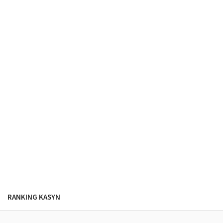
RANKING KASYN