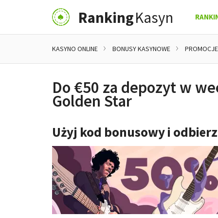
Ranking
Kasyn
RANKI
KASYNO ONLINE
BONUSY KASYNOWE
PROMOCJE 
Do €50 za depozyt w we
Golden Star
Użyj kod bonusowy i odbier