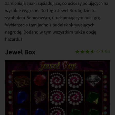
zamieniają znaki sąsiadujące, co ucieszy polujących na
wysokie wygrane. Do tego Jewel Box będzie tu
symbolem Bonusowym, uruchamiającym mini grę.
Wybierzecie tam jedno z pudełek skrywających
nagrodę. Dodano w tym wszystkim także opcję
hazardu!
Jewel Box
3.6
/5