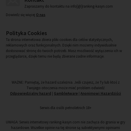
Zapraszamy do kontaktu na info[@]ranking-kasyn.com
Dowiedz się więcej
O nas
Polityka Cookies
Ta strona internetowa zbiera pliki cookies dla celów statystycznych,
reklamowych oraz funkcjonalnych. Dzięki nim możemy indywidualnie
dostosować stronę do twoich potrzeb. Masz możliwość wyłączenia ich w
przeglądarce, dzięki temu nie będą zbierane żadne informacje.
WAŻNE: Pamiętaj, że hazard uzależnia. Jeśli czujesz, że Ty lub ktoś z
Twojego otoczenia może mieć problem odwiedź
Odpowiedzialny hazard
|
GambleAware
|
Anonimowi Hazardziści
Serwis dla osób pełnoletnich 18+
UWAGA: Serwis internetowy ranking-kasyn.com nie zachęca do grania w gry
hazardowe. Wszelkie opinie na tej stronie są subiektywnymi opiniami