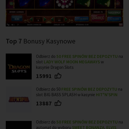
Top 7
Bonusy Kasynowe
Odbierz do
50 FREE SPINÓW BEZ DEPOZYTU
na
slot
LADY WOLF MOON MEGAWAYS
w
kasynie Dragon Slots
15991
Odbierz do 50
FREE SPINÓW BEZ DEPOZYTU
na
slot BIG BASS SPLASH w kasynie
HIT"N'SPIN
13887
Odbierz do
50
FREE SPINÓW BEZ DEPOZYTU
na
automat do wyboru
SWEET BONANZA, ELVIS