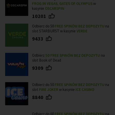
FROG IN VEGAS, GATES OF OLYMPUS
w
kasynie
OSCARSPIN
10201
Odbierz do 50
FREE SPINÓW BEZ DEPOZYTU
na
slot STARBURST w kasynie
VERDE
9433
Odbierz
50 FREE SPINÓW BEZ DEPOZYTU
na
slot Book of Dead
9309
Odbierz do 50
FREE SPINÓW BEZ DEPOZYTU
na
slot
FIRE JOKER
w kasynie
ICE CASINO
8840
Odbierz do 60
FREE SPINÓW BEZ DEPOZYTU
na