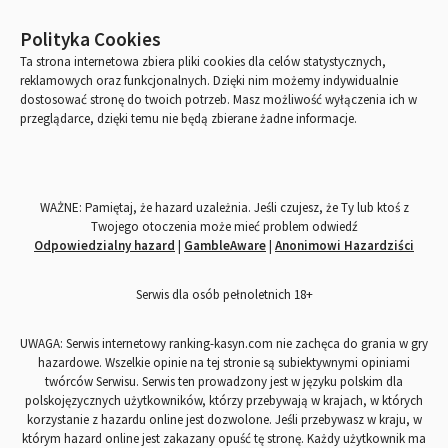
Polityka Cookies
Ta strona internetowa zbiera pliki cookies dla celów statystycznych,
reklamowych oraz funkcjonalnych. Dzięki nim możemy indywidualnie
dostosować stronę do twoich potrzeb. Masz możliwość wyłączenia ich w
przeglądarce, dzięki temu nie będą zbierane żadne informacje.
WAŻNE: Pamiętaj, że hazard uzależnia. Jeśli czujesz, że Ty lub ktoś z
Twojego otoczenia może mieć problem odwiedź
Odpowiedzialny hazard
|
GambleAware
|
Anonimowi Hazardziści
Serwis dla osób pełnoletnich 18+
UWAGA: Serwis internetowy ranking-kasyn.com nie zachęca do grania w gry
hazardowe. Wszelkie opinie na tej stronie są subiektywnymi opiniami
twórców Serwisu. Serwis ten prowadzony jest w języku polskim dla
polskojęzycznych użytkowników, którzy przebywają w krajach, w których
korzystanie z hazardu online jest dozwolone. Jeśli przebywasz w kraju, w
którym hazard online jest zakazany opuść tę stronę. Każdy użytkownik ma