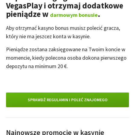
VegasPlay i otrzymaj dodatkowe
pieniądze w
.
darmowym bonusie
Aby otrzymać kasyno bonus musisz polecić gracza,
który nie ma jeszcez konta w kasynie.
Pieniądze zostana zaksięgowane na Twoim koncie w
momencie, kiedy polecona osoba dokona pierwszego
depozytu na minimum 20 €.
SPRAWDŹ REGULAMIN I POLEĆ ZNAJOMEGO
Najnowsze promocje w kasynie