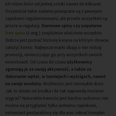
ich różne ilości od jednej sztuki nawet do kilkuset.
Oczywiście takie zadania powiązane są z pewnymi
zapiskami regulaminowymi, ale przede wszystkim są
proste w regulacji.
Darmowe spiny czy popularne
free spins
(z ang.) znajdziecie właściwie wszędzie.
Dobrze jest poznać historię kasyna na którym chcecie
założyć konto. Najlepsze marki dbają o ten rodzaj
promocji, umieszczając go przy wszystkich swoich
nowościach. Od czasu do czasu
użytkownicy
zgarniają je za swoją aktywność, a także za
dokonanie wpłat, w turniejach i wyścigach, nawet
na swoje urodziny.
Możliwości jest niezwykle dużo.
Jak to działa od środka i ile tak naprawdę możecie
wygrać? Naturalnie kwestia jest bardzo ruchoma i nie
można się przyglądać tylko jednemu zapiskowi,
natomiast postaraliśmy się dla was zebrać komplet