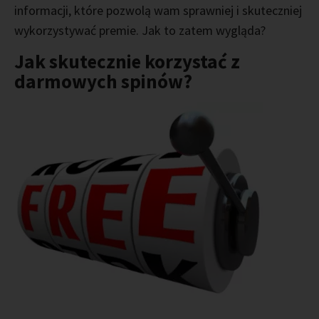
informacji, które pozwolą wam sprawniej i skuteczniej
wykorzystywać premie. Jak to zatem wygląda?
Jak skutecznie korzystać z
darmowych spinów?