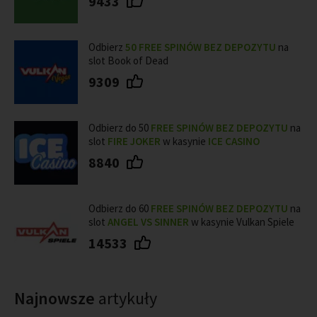
9433
Odbierz
50 FREE SPINÓW BEZ DEPOZYTU
na
slot Book of Dead
9309
Odbierz do 50
FREE SPINÓW BEZ DEPOZYTU
na
slot
FIRE JOKER
w kasynie
ICE CASINO
8840
Odbierz do 60
FREE SPINÓW BEZ DEPOZYTU
na
slot
ANGEL VS SINNER
w kasynie Vulkan Spiele
14533
Najnowsze
artykuły