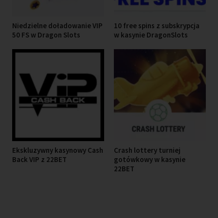
Niedzielne doładowanie VIP
10 free spins z subskrypcja
50 FS w Dragon Slots
w kasynie DragonSlots
Ekskluzywny kasynowy Cash
Crash lottery turniej
Back VIP z 22BET
gotówkowy w kasynie
22BET