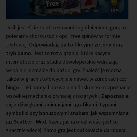
Jeśli jesteście zainteresowani zagadnieniem, gorąco
polecamy skorzystać z opcji free spinów w formie
testowej.
Odpowiadają za to fikcyjne żetony oraz
tryb demo
. Jest to rozwiązanie, które kasyna
internetowe oraz studia deweloperskie wdrażają
wspólnie niemalże do każdej gry. Znaleźć je można
także w grach stołowych, ale nawet w zdrapkach czy
bingo. Taki pomysł pozwala na doskonałe rozpoznanie
wszelkiej mechaniki płynącej z rozgrywki.
Zapoznacie
się z dźwiękami, animacjami i grafikami, typami
symboliki czy bonusowymi znakami jak wspomniane
już Scatter i Wild.
Rzecz jasna możliwości jest tu
znacznie więcej. Sama
gra jest całkowicie darmowa
,