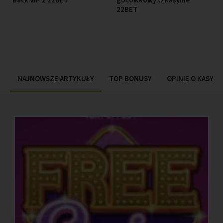
22BET
NAJNOWSZE ARTYKUŁY
TOP BONUSY
OPINIE O KASYN