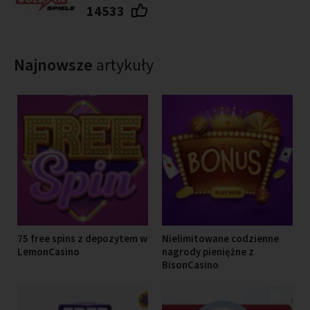
14533
Najnowsze
artykuły
75 free spins z depozytem w
Nielimitowane codzienne
LemonCasino
nagrody pieniężne z
BisonCasino