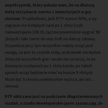
współczynnik, który pokaże wam, ile na dłuższą
metę otrzymacie zwrotu z inwestycjach w gry
slotowe.
Przykładowo, jeśli RTP wynosi 90%, a wy
zagracie sto kolejnych rund po 1 złoty (czyli
zainwestujecie 100 zł), łącznie powinniście wygrać 90
złotych i taki zwrot do was trafi na dalszą zabawę.
Oczywiście przy tym wszystkim należy wziąć pod
uwagę, że jest to czynnik stały, aczkolwiek nie będzie
dotyczył wszystkich gier i wcale nie oznacza, ze po
dziesięciu rozdaniach po 1 złoty każde, po takich
spinach wciąż będziecie mieć na koncie 9 złotych.
Może być to kwota wielokrotnie wyższa, ale też…
zerowa.
RTP obliczane jest na podstawie długoterminowych
rozdań, a studia deweloperskie jasno zaznaczają, że