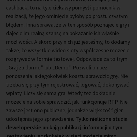
cashback, to na tyle ciekawy pomysł i pomocnik w
realizacji, że jego ominięcie byłoby po prostu czystym
błędem. Inna sprawa, że w ten sposób poznajecie gry i
dajecie im realną szansę na pokazanie ich właśnie
możliwości. A skoro przy nich już jesteśmy, to dodamy
także, że wszystkie wideo sloty współczesne możecie
rozgrywać w formie testowej. Odpowiada za to trym
„Graj za darmo” lub „Demo”. Pozwoli on bez
ponoszenia jakiegokolwiek kosztu sprawdzić grę. Nie
trzeba się przy tym rejestrować, logować, dokonywać
wpłaty. Liczy się sama gra. Wtedy też dokładnie
możecie na sobie sprawdzić, jak funkcjonuje RTP. Nie
zawsze jest ono publiczne, jednakże większość gier
udostępnia jego sprawdzenie.
Tylko nieliczne studia
deweloperskie unikają publikacji informacji o tym
zestawieniu, aczkolwiek w sieci możecie mimo