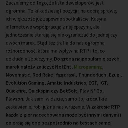
Zaczniemy od tego, że lista deweloperów jest
ogromna. To kilkadziesiąt pozycji i na dobrą sprawę,
ich większość już zapewne spotkaliście. Kasyna
internetowe współpracują z najlepszymi, ale
jednocześnie starają się nie ograniczać do jednej czy
dwóch marek. Stąd też trafia do nas ogromna
różnorodność, która ma wpływ na RTP i to, co
dokładnie zobaczymy.
Do grona najpopularniejszych
marek należy zaliczyć NetEnt,
Microgaming
,
Novomatic, Red Rake, Yggdrasil, Thunderkich, Ezugi,
Evolution Gaming, Amatic Industries, EGT, IGT,
Quickfire, Quickspin czy BetSoft, Play N’ Go,
Playson.
Jak sami widzicie, samo to, króciutkie
zestawienie, robi już na nas wrażenie.
W zakresie RTP
każda z gier nacechowana może być innymi danymi i
opierają się one bezpośrednio na testach samej