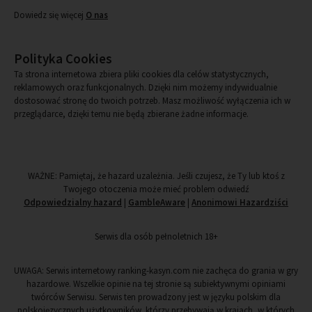
Dowiedz się więcej
O nas
Polityka Cookies
Ta strona internetowa zbiera pliki cookies dla celów statystycznych,
reklamowych oraz funkcjonalnych. Dzięki nim możemy indywidualnie
dostosować stronę do twoich potrzeb. Masz możliwość wyłączenia ich w
przeglądarce, dzięki temu nie będą zbierane żadne informacje.
WAŻNE: Pamiętaj, że hazard uzależnia. Jeśli czujesz, że Ty lub ktoś z
Twojego otoczenia może mieć problem odwiedź
Odpowiedzialny hazard
|
GambleAware
|
Anonimowi Hazardziści
Serwis dla osób pełnoletnich 18+
UWAGA: Serwis internetowy ranking-kasyn.com nie zachęca do grania w gry
hazardowe. Wszelkie opinie na tej stronie są subiektywnymi opiniami
twórców Serwisu. Serwis ten prowadzony jest w języku polskim dla
polskojęzycznych użytkowników, którzy przebywają w krajach, w których