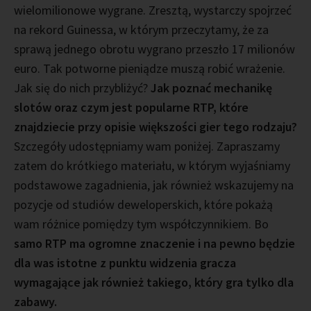
wielomilionowe wygrane. Zresztą, wystarczy spojrzeć
na rekord Guinessa, w którym przeczytamy, że za
sprawą jednego obrotu wygrano przeszło 17 milionów
euro. Tak potworne pieniądze muszą robić wrażenie.
Jak się do nich przybliżyć?
Jak poznać mechanikę
slotów oraz czym jest popularne RTP, które
znajdziecie przy opisie większości gier tego rodzaju?
Szczegóły udostępniamy wam poniżej. Zapraszamy
zatem do krótkiego materiału, w którym wyjaśniamy
podstawowe zagadnienia, jak również wskazujemy na
pozycje od studiów deweloperskich, które pokażą
wam różnice pomiędzy tym współczynnikiem. Bo
samo RTP ma ogromne znaczenie i na pewno będzie
dla was istotne z punktu widzenia gracza
wymagające jak również takiego, który gra tylko dla
zabawy.