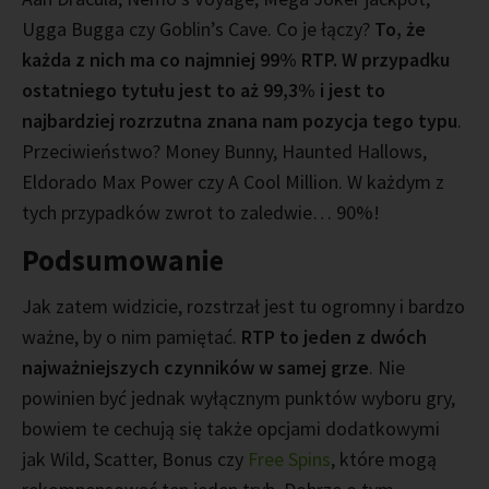
Ugga Bugga czy Goblin’s Cave. Co je łączy?
To, że
każda z nich ma co najmniej 99% RTP. W przypadku
ostatniego tytułu jest to aż 99,3% i jest to
najbardziej rozrzutna znana nam pozycja tego typu
.
Przeciwieństwo? Money Bunny, Haunted Hallows,
Eldorado Max Power czy A Cool Million. W każdym z
tych przypadków zwrot to zaledwie… 90%!
Podsumowanie
Jak zatem widzicie, rozstrzał jest tu ogromny i bardzo
ważne, by o nim pamiętać.
RTP to jeden z dwóch
najważniejszych czynników w samej grze
. Nie
powinien być jednak wyłącznym punktów wyboru gry,
bowiem te cechują się także opcjami dodatkowymi
jak Wild, Scatter, Bonus czy
Free Spins
, które mogą