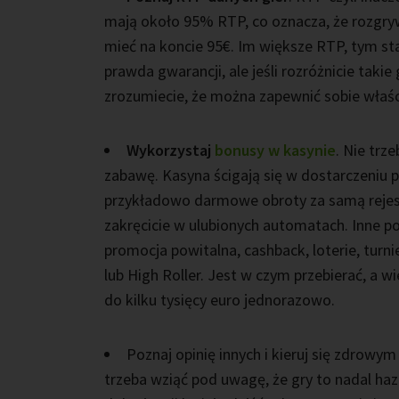
mają około 95% RTP, co oznacza, że rozgryw
mieć na koncie 95€. Im większe RTP, tym sta
prawda gwarancji, ale jeśli rozróżnicie taki
zrozumiecie, że można zapewnić sobie właśc
Wykorzystaj
bonusy w kasynie
. Nie trz
zabawę. Kasyna ścigają się w dostarczeniu p
przykładowo darmowe obroty za samą rejest
zakręcicie w ulubionych automatach. Inne 
promocja powitalna, cashback, loterie, turni
lub High Roller. Jest w czym przebierać, a w
do kilku tysięcy euro jednorazowo.
Poznaj opinię innych i kieruj się zdrow
trzeba wziąć pod uwagę, że gry to nadal ha