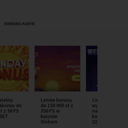
RANKING KASYN
zielny
Letnie bonusy
Cotygodniowy
bonus do
do 150 000 zł z
wyścig o
ł z 50 FS
350 FS w
nagrody w
BET
kasynie
kasynie online
Slotoro
22Bet