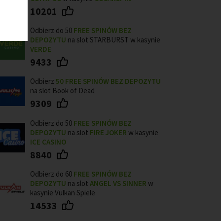
10201
Odbierz do 50
FREE SPINÓW BEZ
DEPOZYTU
na slot STARBURST w kasynie
VERDE
9433
Odbierz
50 FREE SPINÓW BEZ DEPOZYTU
na slot Book of Dead
9309
Odbierz do 50
FREE SPINÓW BEZ
DEPOZYTU
na slot
FIRE JOKER
w kasynie
ICE CASINO
8840
Odbierz do 60
FREE SPINÓW BEZ
DEPOZYTU
na slot
ANGEL VS SINNER
w
kasynie Vulkan Spiele
14533