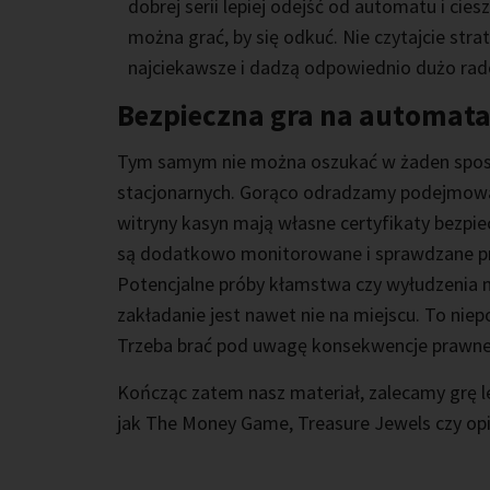
dobrej serii lepiej odejść od automatu i cies
można grać, by się odkuć. Nie czytajcie strat
najciekawsze i dadzą odpowiednio dużo rad
Bezpieczna gra na automat
Tym samym nie można oszukać w żaden spos
stacjonarnych. Gorąco odradzamy podejmowan
witryny kasyn mają własne certyfikaty bezpie
są dodatkowo monitorowane i sprawdzane prze
Potencjalne próby kłamstwa czy wyłudzenia mi
zakładanie jest nawet nie na miejscu. To niep
Trzeba brać pod uwagę konsekwencje prawne, 
Kończąc zatem nasz materiał, zalecamy grę le
jak The Money Game, Treasure Jewels czy opi