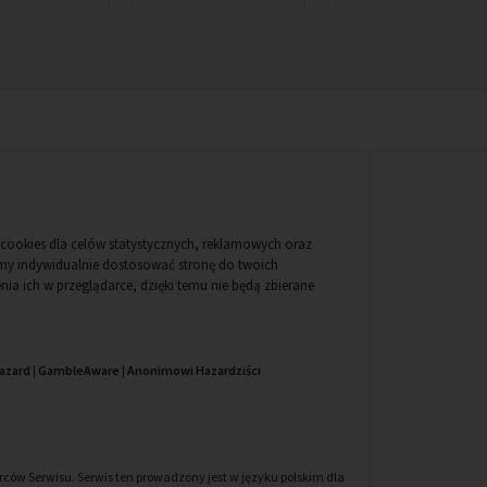
i cookies dla celów statystycznych, reklamowych oraz
my indywidualnie dostosować stronę do twoich
ia ich w przeglądarce, dzięki temu nie będą zbierane
azard
|
GambleAware
|
Anonimowi Hazardziści
ców Serwisu. Serwis ten prowadzony jest w języku polskim dla