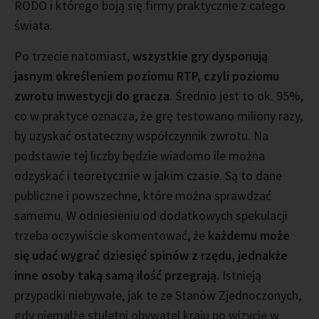
RODO i którego boją się firmy praktycznie z całego
świata.
Po trzecie natomiast,
wszystkie gry dysponują
jasnym określeniem poziomu RTP, czyli poziomu
zwrotu inwestycji do gracza
. Średnio jest to ok. 95%,
co w praktyce oznacza, że grę testowano miliony razy,
by uzyskać ostateczny współczynnik zwrotu. Na
podstawie tej liczby będzie wiadomo ile można
odzyskać i teoretycznie w jakim czasie. Są to dane
publiczne i powszechne, które można sprawdzać
samemu. W odniesieniu od dodatkowych spekulacji
trzeba oczywiście skomentować, że
każdemu może
się udać wygrać dziesięć spinów z rzędu, jednakże
inne osoby taką samą ilość przegrają.
Istnieją
przypadki niebywałe, jak te ze Stanów Zjednoczonych,
gdy niemalże stuletni obywatel kraju po wizycie w