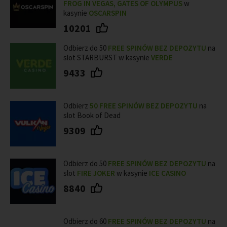
FROG IN VEGAS, GATES OF OLYMPUS
w
kasynie
OSCARSPIN
10201
Odbierz do 50
FREE SPINÓW BEZ DEPOZYTU
na
slot STARBURST w kasynie
VERDE
9433
Odbierz
50 FREE SPINÓW BEZ DEPOZYTU
na
slot Book of Dead
9309
Odbierz do 50
FREE SPINÓW BEZ DEPOZYTU
na
slot
FIRE JOKER
w kasynie
ICE CASINO
8840
Odbierz do 60
FREE SPINÓW BEZ DEPOZYTU
na