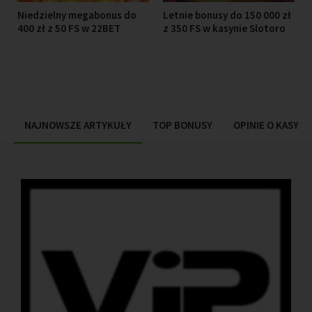
Niedzielny megabonus do
Letnie bonusy do 150 000 zł
400 zł z 50 FS w 22BET
z 350 FS w kasynie Slotoro
NAJNOWSZE ARTYKUŁY
TOP BONUSY
OPINIE O KASYN