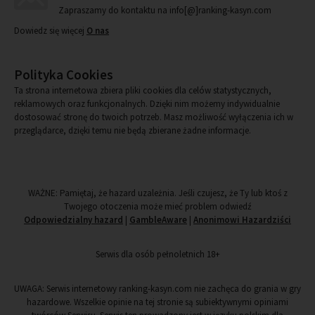
Zapraszamy do kontaktu na info[@]ranking-kasyn.com
Dowiedz się więcej
O nas
Polityka Cookies
Ta strona internetowa zbiera pliki cookies dla celów statystycznych,
reklamowych oraz funkcjonalnych. Dzięki nim możemy indywidualnie
dostosować stronę do twoich potrzeb. Masz możliwość wyłączenia ich w
przeglądarce, dzięki temu nie będą zbierane żadne informacje.
WAŻNE: Pamiętaj, że hazard uzależnia. Jeśli czujesz, że Ty lub ktoś z
Twojego otoczenia może mieć problem odwiedź
Odpowiedzialny hazard
|
GambleAware
|
Anonimowi Hazardziści
Serwis dla osób pełnoletnich 18+
UWAGA: Serwis internetowy ranking-kasyn.com nie zachęca do grania w gry
hazardowe. Wszelkie opinie na tej stronie są subiektywnymi opiniami