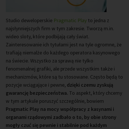
Studio deweloperskie
Pragmatic Play
to jedna z
najsłynniejszych firm w tym zakresie. Tworzą m.in.
wideo sloty, które podbijają cały świat.
Zainteresowanie ich tytułami jest na tyle ogromne, że
trafiają niemalże do każdego operatora kasynowego
na świecie. Wszystko za sprawą nie tylko
fenomenalnej grafiki, ale przede wszystkim także i
mechanizmów, które są tu stosowane. Często będą to
pozycje wciągające i pewne,
dzięki czemu zyskują
gwarancję bezpieczeństwa.
To aspekt, który chcemy
w tym artykule poruszyć szczególnie, bowiem
Pragmatic Play na mocy współpracy z kasynami i
organami rządowymi zadbało o to, by obie strony
mogły czuć się pewnie i stabilnie pod każdym