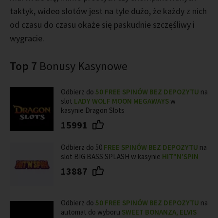
taktyk, wideo slotów jest na tyle dużo, że każdy z nich
od czasu do czasu okaże się paskudnie szczęśliwy i
wygracie.
Top 7
Bonusy Kasynowe
Odbierz do
50 FREE SPINÓW BEZ DEPOZYTU
na
slot
LADY WOLF MOON MEGAWAYS
w
kasynie Dragon Slots
15991
Odbierz do 50
FREE SPINÓW BEZ DEPOZYTU
na
slot BIG BASS SPLASH w kasynie
HIT"N'SPIN
13887
Odbierz do
50
FREE SPINÓW BEZ DEPOZYTU
na
automat do wyboru
SWEET BONANZA, ELVIS