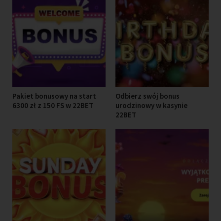
Pakiet bonusowy na start
Odbierz swój bonus
6300 zł z 150 FS w 22BET
urodzinowy w kasynie
22BET