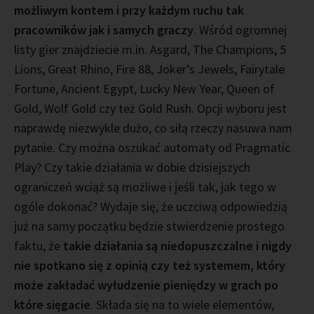
możliwym kontem i przy każdym ruchu tak
pracowników jak i samych graczy
. Wśród ogromnej
listy gier znajdziecie m.in. Asgard, The Champions, 5
Lions, Great Rhino, Fire 88, Joker’s Jewels, Fairytale
Fortune, Ancient Egypt, Lucky New Year, Queen of
Gold, Wolf Gold czy też Gold Rush. Opcji wyboru jest
naprawdę niezwykle dużo, co siłą rzeczy nasuwa nam
pytanie. Czy można oszukać automaty od Pragmatic
Play? Czy takie działania w dobie dzisiejszych
ograniczeń wciąż są możliwe i jeśli tak, jak tego w
ogóle dokonać? Wydaje się, że uczciwą odpowiedzią
już na samy początku będzie stwierdzenie prostego
faktu, że
takie działania są niedopuszczalne i nigdy
nie spotkano się z opinią czy też systemem, który
może zakładać wyłudzenie pieniędzy w grach po
które sięgacie
. Składa się na to wiele elementów,