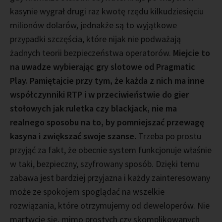
kasynie wygrał drugi raz kwotę rzędu kilkudziesięciu
milionów dolarów, jednakże są to wyjątkowe
przypadki szczęścia, które nijak nie podważają
żadnych teorii bezpieczeństwa operatorów.
Miejcie to
na uwadze wybierając gry slotowe od Pragmatic
Play. Pamiętajcie przy tym, że każda z nich ma inne
współczynniki RTP i w przeciwieństwie do gier
stołowych jak ruletka czy blackjack, nie ma
realnego sposobu na to, by pomniejszać przewagę
kasyna i zwiększać swoje szanse.
Trzeba po prostu
przyjąć za fakt, że obecnie system funkcjonuje właśnie
w taki, bezpieczny, szyfrowany sposób. Dzięki temu
zabawa jest bardziej przyjazna i każdy zainteresowany
może ze spokojem spoglądać na wszelkie
rozwiązania, które otrzymujemy od deweloperów. Nie
martwcie się, mimo prostych czy skomplikowanych