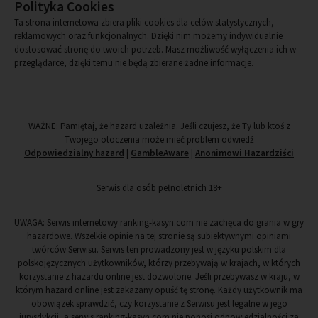
Polityka Cookies
Ta strona internetowa zbiera pliki cookies dla celów statystycznych,
reklamowych oraz funkcjonalnych. Dzięki nim możemy indywidualnie
dostosować stronę do twoich potrzeb. Masz możliwość wyłączenia ich w
przeglądarce, dzięki temu nie będą zbierane żadne informacje.
WAŻNE: Pamiętaj, że hazard uzależnia. Jeśli czujesz, że Ty lub ktoś z
Twojego otoczenia może mieć problem odwiedź
Odpowiedzialny hazard
|
GambleAware
|
Anonimowi Hazardziści
Serwis dla osób pełnoletnich 18+
UWAGA: Serwis internetowy ranking-kasyn.com nie zachęca do grania w gry
hazardowe. Wszelkie opinie na tej stronie są subiektywnymi opiniami
twórców Serwisu. Serwis ten prowadzony jest w języku polskim dla
polskojęzycznych użytkowników, którzy przebywają w krajach, w których
korzystanie z hazardu online jest dozwolone. Jeśli przebywasz w kraju, w
którym hazard online jest zakazany opuść tę stronę. Każdy użytkownik ma
obowiązek sprawdzić, czy korzystanie z Serwisu jest legalne w jego
jurysdykcji, a serwis ranking-kasyn.com nie ponosi odpowiedzialności za