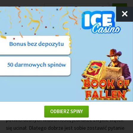
Ranking
Kasyn
✕
Czy automaty Nyx Gaming oszukują?
Od kiedy tylko pamiętamy, w sieci zawsze pojawiały
się opinie o tym, że dany gracz został oszukany. Takie
głosy pojawiają się przy tym najczęściej w bardzo
widowiskowych przypadkach.
Ktoś zapomniał
przeczytać regulaminu, chciał wypłacić pieniądze
przed ich obrotem albo przegrał pięć kolejnych
obrotów
, chociaż był pewien, że tym razem mu się
uda. Setki razy staraliśmy się docierać do
ODBIERZ SPINY
potwierdzonych wiadomości, jednakże zwykle wątek
się ucinał. Dlatego dobrze jest sobie zostawić pytanie