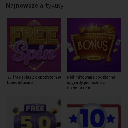
Najnowsze
artykuły
75 free spins z depozytem w
Nielimitowane codzienne
LemonCasino
nagrody pieniężne z
BisonCasino