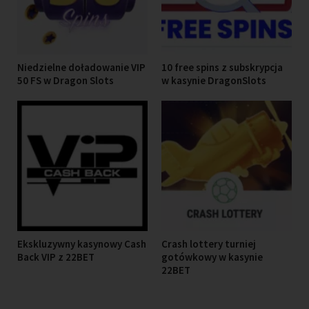
Niedzielne doładowanie VIP
10 free spins z subskrypcja
50 FS w Dragon Slots
w kasynie DragonSlots
Ekskluzywny kasynowy Cash
Crash lottery turniej
Back VIP z 22BET
gotówkowy w kasynie
22BET