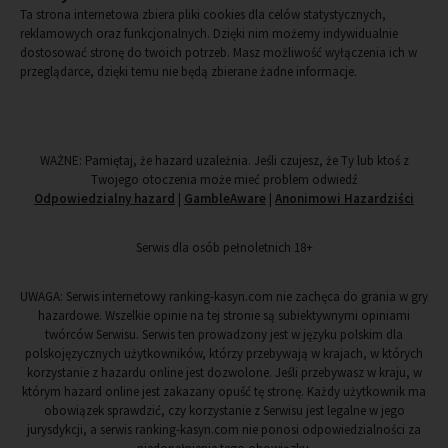
Ta strona internetowa zbiera pliki cookies dla celów statystycznych,
reklamowych oraz funkcjonalnych. Dzięki nim możemy indywidualnie
dostosować stronę do twoich potrzeb. Masz możliwość wyłączenia ich w
przeglądarce, dzięki temu nie będą zbierane żadne informacje.
WAŻNE: Pamiętaj, że hazard uzależnia. Jeśli czujesz, że Ty lub ktoś z
Twojego otoczenia może mieć problem odwiedź
Odpowiedzialny hazard
|
GambleAware
|
Anonimowi Hazardziści
Serwis dla osób pełnoletnich 18+
UWAGA: Serwis internetowy ranking-kasyn.com nie zachęca do grania w gry
hazardowe. Wszelkie opinie na tej stronie są subiektywnymi opiniami
twórców Serwisu. Serwis ten prowadzony jest w języku polskim dla
polskojęzycznych użytkowników, którzy przebywają w krajach, w których
korzystanie z hazardu online jest dozwolone. Jeśli przebywasz w kraju, w
którym hazard online jest zakazany opuść tę stronę. Każdy użytkownik ma
obowiązek sprawdzić, czy korzystanie z Serwisu jest legalne w jego
jurysdykcji, a serwis ranking-kasyn.com nie ponosi odpowiedzialności za