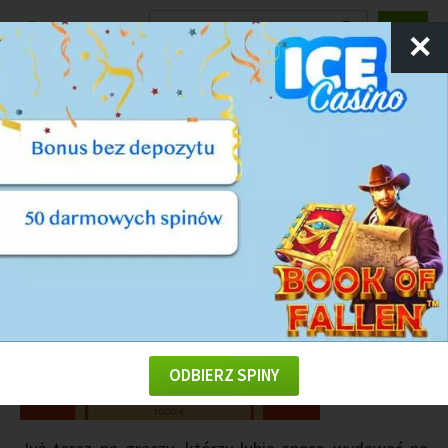
Ranking
Kasyn
✕
KASYNO ONLINE
BONUSY KASYNOWE
PROMOCJE AVALON
Cotygodniowy zwrot gotówki 7% w
kasynie online Avalon78
ODBIERZ SPINY