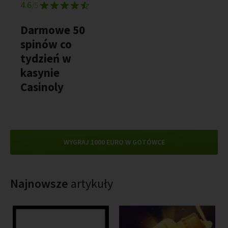
4.6
/5
Darmowe 50
spinów co
tydzień w
kasynie
Casinoly
WYGRAJ 1000 EURO W GOTÓWCE
Najnowsze
artykuły