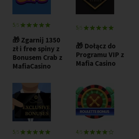
5
/5
5
/5
🎁 Zgarnij 1350
🎁 Dołącz do
zł i free spiny z
Programu VIP z
Bonusem Crab z
Mafia Casino
MafiaCasino
5
4
/5
/5