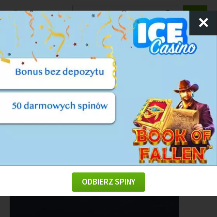
Ranking
Kasyn
✕
KASYNO ONLINE
BONUSY KASYNOWE
PROMOCJE MAFIACA
☺ Cash back na żywo 25% do 900 zł z
MafiaCasino
ODBIERZ SPINY