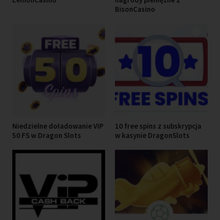
BisonCasino
Niedzielne doładowanie VIP
10 free spins z subskrypcja
50 FS w Dragon Slots
w kasynie DragonSlots