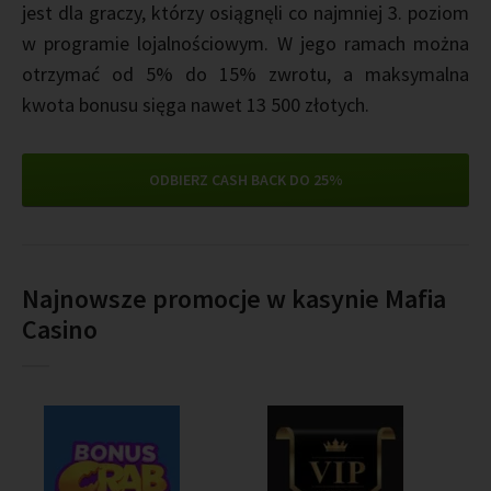
jest dla graczy, którzy osiągnęli co najmniej 3. poziom
w programie lojalnościowym. W jego ramach można
otrzymać od 5% do 15% zwrotu, a maksymalna
kwota bonusu sięga nawet 13 500 złotych.
ODBIERZ CASH BACK DO 25%
Najnowsze promocje w kasynie Mafia
Casino