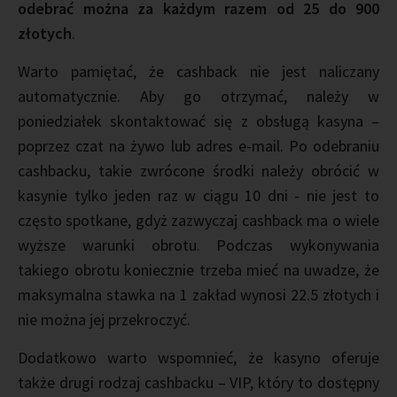
odebrać można za każdym razem od 25 do 900
złotych
.
Warto pamiętać, że cashback nie jest naliczany
automatycznie. Aby go otrzymać, należy w
poniedziałek skontaktować się z obsługą kasyna –
poprzez czat na żywo lub adres e-mail. Po odebraniu
cashbacku, takie zwrócone środki należy obrócić w
kasynie tylko jeden raz w ciągu 10 dni - nie jest to
często spotkane, gdyż zazwyczaj cashback ma o wiele
wyższe warunki obrotu. Podczas wykonywania
takiego obrotu koniecznie trzeba mieć na uwadze, że
maksymalna stawka na 1 zakład wynosi 22.5 złotych i
nie można jej przekroczyć.
Dodatkowo warto wspomnieć, że kasyno oferuje
także drugi rodzaj cashbacku – VIP, który to dostępny