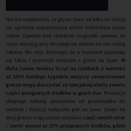
Nie ma wątpliwości, że gry na żywo od kilku lat cieszą
się ogromną popularnością wśród miłośników kasyn
online. Zupełnie inny charakter rozgrywki sprawia, że
coraz więcej graczy decyduje się właśnie na ten rodzaj
zabawy. Nic więc dziwnego, że w kasynach pojawiają
się także i promocje związane z grami na żywo.
W
Mafia Casino możesz liczyć na cashback o wartości
aż 25%! Każdego tygodnia wszyscy zarejestrowani
gracze mogą skorzystać ze specjalnej oferty zwrotu
części przegranych środków w grach live
. Promocja
obejmuje zakłady obstawiane od poniedziałku do
niedzieli i dotyczy wyłącznie gier na żywo. Dzięki tej
akcji gracze mają szansę odzyskać
część swoich strat
– zwrot wynosi aż 25% przegranych środków, gdzie