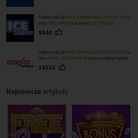
Odbierz do 50
FREE SPINÓW BEZ DEPOZYTU
na
slot
FIRE JOKER
w kasynie
ICE CASINO
8840
Odbierz do 60
FREE SPINÓW BEZ DEPOZYTU
na
slot
ANGEL VS SINNER
w kasynie Vulkan Spiele
14533
Najnowsze
artykuły