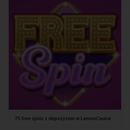
75 free spins z depozytem w LemonCasino