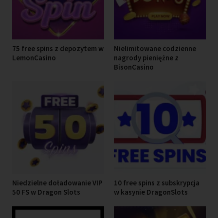
75 free spins z depozytem w
Nielimitowane codzienne
LemonCasino
nagrody pieniężne z
BisonCasino
Niedzielne doładowanie VIP
10 free spins z subskrypcja
50 FS w Dragon Slots
w kasynie DragonSlots