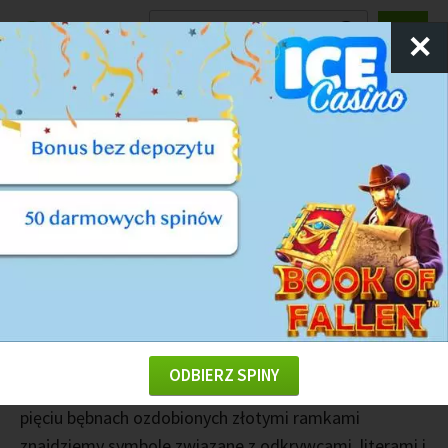
Ranking
Kasyn
✕
Book of Dead - ulubiona maszyna
online od Play'n go
Poznaj ulubioną maszynę online
Book of Dead
Book of Dead to wideo slot z dziesięcioma liniami
płatności. Oparty jest na platformie Play’n GO daje
nam szansę na
grę za darmo
lub podczas walki o duże
pieniądze.
Motywy graficzne nawiązują swoim
ODBIERZ SPINY
wyglądem do kultury starożytnych Egipcjan.
Na
pięciu bębnach ozdobionych złotymi ramkami
znajdziemy symbole związane z odkrywcami, literami i