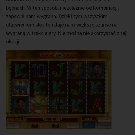
bębnach. W ten sposób, niezależnie od kombinacji,
zapewni nam wygraną. Dzięki tym wszystkim
ułatwieniom slot ten daje nam większe szanse na
wygraną w trakcie gry. Nie można nie skorzystać z tej
okazji.