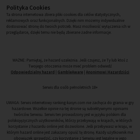
Polityka Cookies
Ta strona internetowa zbiera pliki cookies dla celów statystycznych,
reklamowych oraz funkcjonalnych. Dzięki nim możemy indywidualnie
dostosować stronę do twoich potrzeb. Masz możliwość wyłączenia ich w
przeglądarce, dzięki temu nie będą zbierane żadne informacje.
WAŻNE: Pamiętaj, że hazard uzależnia. Jeśli czujesz, że Ty lub ktoś z
Twojego otoczenia może mieć problem odwiedź
Odpowiedzialny hazard
|
GambleAware
|
Anonimowi Hazardziści
Serwis dla osób pełnoletnich 18+
UWAGA: Serwis internetowy ranking-kasyn.com nie zachęca do grania w gry
hazardowe. Wszelkie opinie na tej stronie są subiektywnymi opiniami
twórców Serwisu. Serwis ten prowadzony jest w języku polskim dla
polskojęzycznych użytkowników, którzy przebywają w krajach, w których
korzystanie z hazardu online jest dozwolone. Jeśli przebywasz w kraju, w
którym hazard online jest zakazany opuść tę stronę. Każdy użytkownik ma
obowiązek sprawdzić, czy korzystanie z Serwisu jest legalne w jego