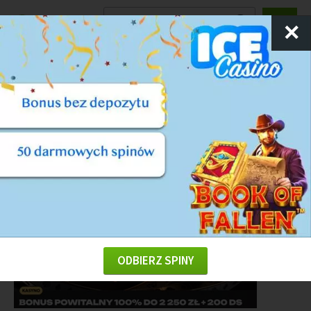
Ranking
Kasyn
✕
KASYNO ONLINE
BONUSY KASYNOWE
PROMOCJE SPINSY
🎁 Bonus powitalny do 2250 zł z 200
free spinami ze Spinsy
ODBIERZ SPINY