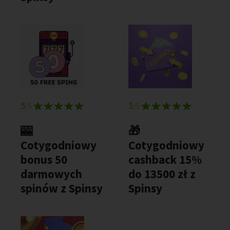
5
5
/5
/5
🎰
🎁
Cotygodniowy
Cotygodniowy
bonus 50
cashback 15%
darmowych
do 13500 zł z
spinów z Spinsy
Spinsy