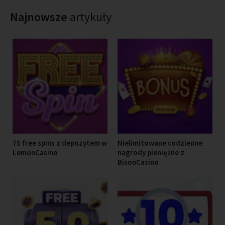
Najnowsze
artykuły
75 free spins z depozytem w
Nielimitowane codzienne
LemonCasino
nagrody pieniężne z
BisonCasino