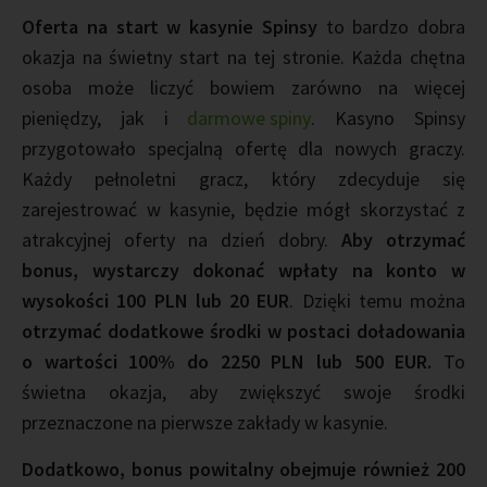
Oferta na start w kasynie Spinsy
to bardzo dobra
okazja na świetny start na tej stronie. Każda chętna
osoba może liczyć bowiem zarówno na więcej
pieniędzy, jak i
darmowe spiny
. Kasyno Spinsy
przygotowało specjalną ofertę dla nowych graczy.
Każdy pełnoletni gracz, który zdecyduje się
zarejestrować w kasynie, będzie mógł skorzystać z
atrakcyjnej oferty na dzień dobry.
Aby otrzymać
bonus, wystarczy dokonać wpłaty na konto w
wysokości 100 PLN lub 20 EUR
. Dzięki temu można
otrzymać dodatkowe środki w postaci doładowania
o wartości 100% do 2250 PLN lub 500 EUR.
To
świetna okazja, aby zwiększyć swoje środki
przeznaczone na pierwsze zakłady w kasynie.
Dodatkowo, bonus powitalny obejmuje również 200