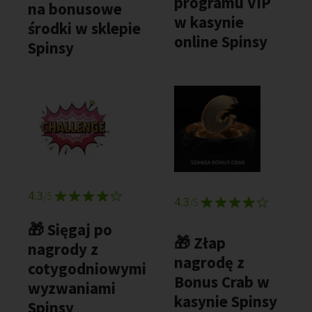
programu VIP
na bonusowe
w kasynie
środki w sklepie
online Spinsy
Spinsy
4.3
/5
4.3
/5
🎁 Sięgaj po
🎁 Złap
nagrody z
nagrodę z
cotygodniowymi
Bonus Crab w
wyzwaniami
kasynie Spinsy
Spinsy