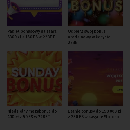
Pakiet bonusowy na start
Odbierz swój bonus
6300 zł z 150 FS w 22BET
urodzinowy w kasynie
22BET
Niedzielny megabonus do
Letnie bonusy do 150 000 zł
400 zł z 50 FS w 22BET
z 350 FS w kasynie Slotoro