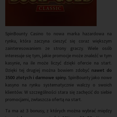
SpinBounty Casino to nowa marka hazardowa na
rynku, która zaczyna cieszyć się coraz większym
zainteresowaniem ze strony graczy. Wiele osób
interesuje się tym, jakie promocje może znaleźć w tym
kasynie, na ile może liczyć dzięki ofercie na start.
Dzięki tej drugiej można bowiem zdobyć
nawet do
3500 złotych i darmowe spiny.
SpinBounty jako nowe
kasyno na rynku systematycznie walczy o swoich
klientów. W szczególności stara się zachęcić do siebie
promocjami, zwłaszcza ofertą na start.
Ta ma aż 3 bonusy, z których można wybrać między