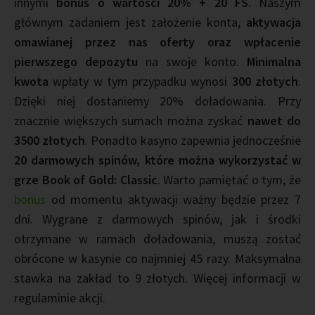
innymi
bonus o wartości 20% + 20 FS
. Naszym
głównym zadaniem jest założenie konta,
aktywacja
omawianej przez nas oferty oraz wpłacenie
pierwszego depozytu
na swoje konto.
Minimalna
kwota
wpłaty w tym przypadku wynosi
300 złotych
.
Dzięki niej dostaniemy 20% doładowania. Przy
znacznie większych sumach można zyskać
nawet do
3500 złotych
. Ponadto kasyno zapewnia jednocześnie
20 darmowych spinów, które można wykorzystać w
grze Book of Gold: Classic
. Warto pamiętać o tym, że
bonus
od momentu aktywacji ważny będzie przez 7
dni. Wygrane z darmowych spinów, jak i środki
otrzymane w ramach doładowania, muszą zostać
obrócone w kasynie co najmniej 45 razy. Maksymalna
stawka na zakład to 9 złotych. Więcej informacji w
regulaminie akcji.