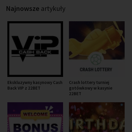
Najnowsze
artykuły
Ekskluzywny kasynowy Cash
Crash lottery turniej
Back VIP z 22BET
gotówkowy w kasynie
22BET