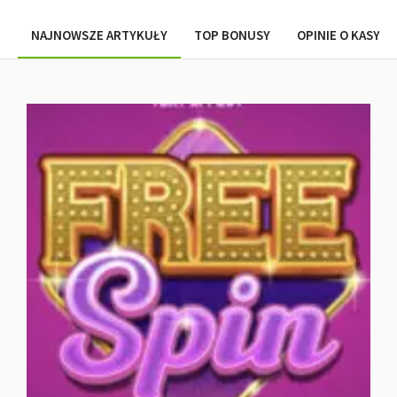
NAJNOWSZE ARTYKUŁY
TOP BONUSY
OPINIE O KASYN