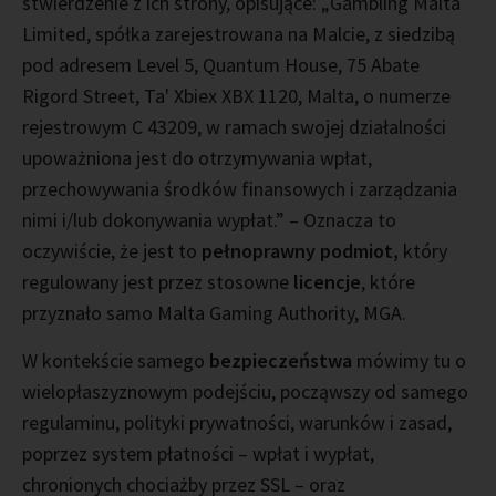
stwierdzenie z ich strony, opisujące: „Gambling Malta
Limited, spółka zarejestrowana na Malcie, z siedzibą
pod adresem Level 5, Quantum House, 75 Abate
Rigord Street, Ta' Xbiex XBX 1120, Malta, o numerze
rejestrowym C 43209, w ramach swojej działalności
upoważniona jest do otrzymywania wpłat,
przechowywania środków finansowych i zarządzania
nimi i/lub dokonywania wypłat.” – Oznacza to
oczywiście, że jest to
pełnoprawny podmiot,
który
regulowany jest przez stosowne
licencje
, które
przyznało samo Malta Gaming Authority, MGA.
W kontekście samego
bezpieczeństwa
mówimy tu o
wielopłaszyznowym podejściu, począwszy od samego
regulaminu, polityki prywatności, warunków i zasad,
poprzez system płatności – wpłat i wypłat,
chronionych chociażby przez SSL – oraz