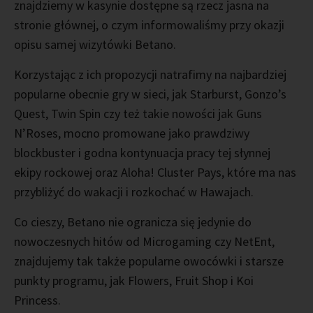
znajdziemy w kasynie dostępne są rzecz jasna na
stronie głównej, o czym informowaliśmy przy okazji
opisu samej wizytówki Betano.
Korzystając z ich propozycji natrafimy na najbardziej
popularne obecnie gry w sieci, jak Starburst, Gonzo’s
Quest, Twin Spin czy też takie nowości jak Guns
N’Roses, mocno promowane jako prawdziwy
blockbuster i godna kontynuacja pracy tej słynnej
ekipy rockowej oraz Aloha! Cluster Pays, które ma nas
przybliżyć do wakacji i rozkochać w Hawajach.
Co cieszy, Betano nie ogranicza się jedynie do
nowoczesnych hitów od Microgaming czy NetEnt,
znajdujemy tak także popularne owocówki i starsze
punkty programu, jak Flowers, Fruit Shop i Koi
Princess.