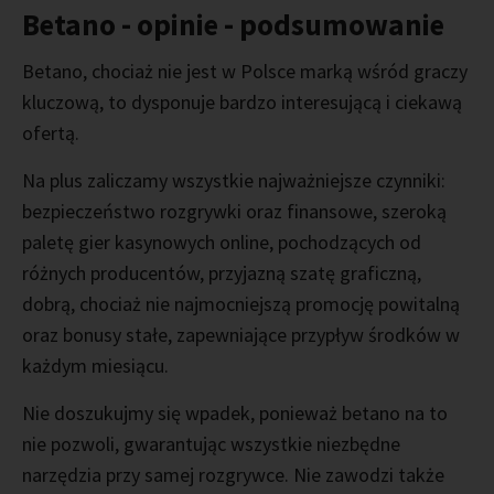
Betano - opinie - podsumowanie
Betano, chociaż nie jest w Polsce marką wśród graczy
kluczową, to dysponuje bardzo interesującą i ciekawą
ofertą.
Na plus zaliczamy wszystkie najważniejsze czynniki:
bezpieczeństwo rozgrywki oraz finansowe, szeroką
paletę gier kasynowych online, pochodzących od
różnych producentów, przyjazną szatę graficzną,
dobrą, chociaż nie najmocniejszą promocję powitalną
oraz bonusy stałe, zapewniające przypływ środków w
każdym miesiącu.
Nie doszukujmy się wpadek, ponieważ betano na to
nie pozwoli, gwarantując wszystkie niezbędne
narzędzia przy samej rozgrywce. Nie zawodzi także