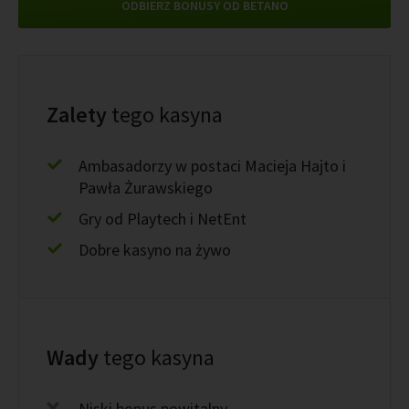
ODBIERZ BONUSY OD BETANO
Zalety
tego kasyna
Ambasadorzy w postaci Macieja Hajto i
Pawła Żurawskiego
Gry od Playtech i NetEnt
Dobre kasyno na żywo
Wady
tego kasyna
Niski bonus powitalny