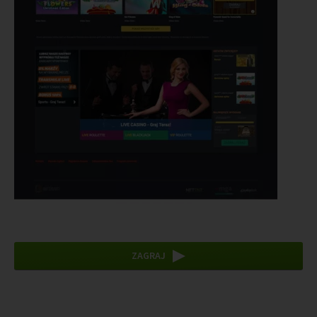
ZAGRAJ