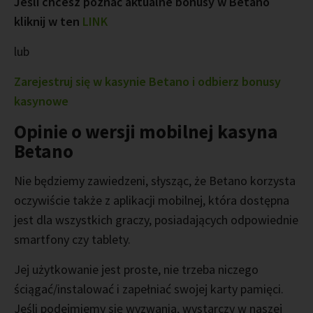
Jeśli chcesz poznać aktualne bonusy w Betano
kliknij w ten
LINK
lub
Zarejestruj się w kasynie Betano i odbierz bonusy
kasynowe
Opinie o wersji mobilnej kasyna
Betano
Nie będziemy zawiedzeni, słysząc, że Betano korzysta
oczywiście także z aplikacji mobilnej, która dostępna
jest dla wszystkich graczy, posiadających odpowiednie
smartfony czy tablety.
Jej użytkowanie jest proste, nie trzeba niczego
ściągać/instalować i zapełniać swojej karty pamięci.
Jeśli podejmiemy się wyzwania, wystarczy w naszej