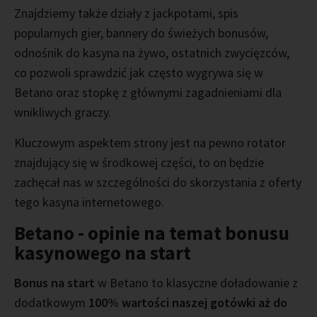
Znajdziemy także działy z jackpotami, spis
popularnych gier, bannery do świeżych bonusów,
odnośnik do kasyna na żywo, ostatnich zwycięzców,
co pozwoli sprawdzić jak często wygrywa się w
Betano oraz stopkę z głównymi zagadnieniami dla
wnikliwych graczy.
Kluczowym aspektem strony jest na pewno rotator
znajdujący się w środkowej części, to on będzie
zachęcał nas w szczególności do skorzystania z oferty
tego kasyna internetowego.
Betano - opinie na temat bonusu
kasynowego na start
Bonus na start
w Betano to klasyczne doładowanie z
dodatkowym
100% wartości naszej gotówki aż do