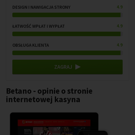
4.9
DESIGN I NAWIGACJA STRONY
4.9
ŁATWOŚĆ WPŁAT I WYPŁAT
4.9
OBSŁUGA KLIENTA
ZAGRAJ
Betano - opinie o stronie
internetowej kasyna