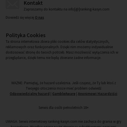
Kontakt
Zapraszamy do kontaktu na info[@]ranking-kasyn.com
Dowiedz się więcej
O nas
Polityka Cookies
Ta strona internetowa zbiera pliki cookies dla celów statystycznych,
reklamowych oraz funkcjonalnych. Dzięki nim możemy indywidualnie
dostosować stronę do twoich potrzeb. Masz możliwość wyłączenia ich w
przeglądarce, dzięki temu nie będą zbierane żadne informacje.
WAŻNE: Pamiętaj, że hazard uzależnia. Jeśli czujesz, że Ty lub ktoś z
Twojego otoczenia może mieć problem odwiedź
Odpowiedzialny hazard
|
GambleAware
|
Anonimowi Hazardziści
Serwis dla osób pełnoletnich 18+
UWAGA: Serwis internetowy ranking-kasyn.com nie zachęca do grania w gry
hazardowe. Wszelkie opinie na tej stronie są subiektywnymi opiniami