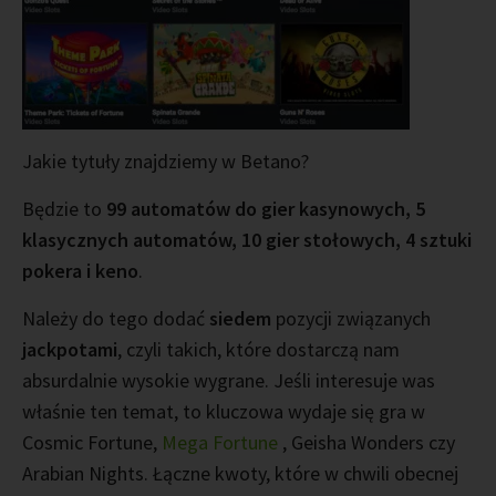
Jakie tytuły znajdziemy w Betano?
Będzie to
99 automatów do gier kasynowych, 5
klasycznych automatów, 10 gier stołowych, 4 sztuki
pokera i keno
.
Należy do tego dodać
siedem
pozycji związanych
jackpotami
, czyli takich, które dostarczą nam
absurdalnie wysokie wygrane. Jeśli interesuje was
właśnie ten temat, to kluczowa wydaje się gra w
Cosmic Fortune,
Mega Fortune
, Geisha Wonders czy
Arabian Nights. Łączne kwoty, które w chwili obecnej