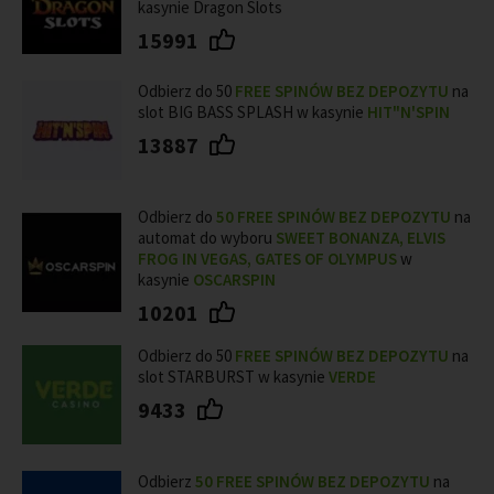
kasynie Dragon Slots
15991
Odbierz do 50
FREE SPINÓW BEZ DEPOZYTU
na
slot BIG BASS SPLASH w kasynie
HIT"N'SPIN
13887
Odbierz do
50
FREE SPINÓW BEZ DEPOZYTU
na
automat do wyboru
SWEET BONANZA, ELVIS
FROG IN VEGAS, GATES OF OLYMPUS
w
kasynie
OSCARSPIN
10201
Odbierz do 50
FREE SPINÓW BEZ DEPOZYTU
na
slot STARBURST w kasynie
VERDE
9433
Odbierz
50 FREE SPINÓW BEZ DEPOZYTU
na