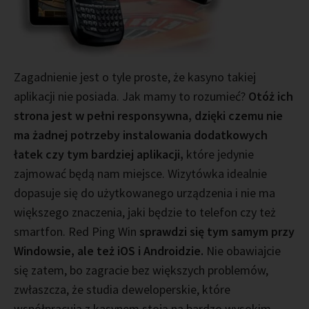
Zagadnienie jest o tyle proste, że kasyno takiej
aplikacji nie posiada. Jak mamy to rozumieć?
Otóż ich
strona jest w pełni responsywna, dzięki czemu nie
ma żadnej potrzeby instalowania dodatkowych
łatek czy tym bardziej aplikacji,
które jedynie
zajmować będą nam miejsce. Wizytówka idealnie
dopasuje się do użytkowanego urządzenia i nie ma
większego znaczenia, jaki będzie to telefon czy też
smartfon. Red Ping Win
sprawdzi się tym samym przy
Windowsie, ale też iOS i Androidzie.
Nie obawiajcie
się zatem, bo zagracie bez większych problemów,
zwłaszcza, że studia deweloperskie, które
współpracują z kasynem stoją na bardzo wysokim