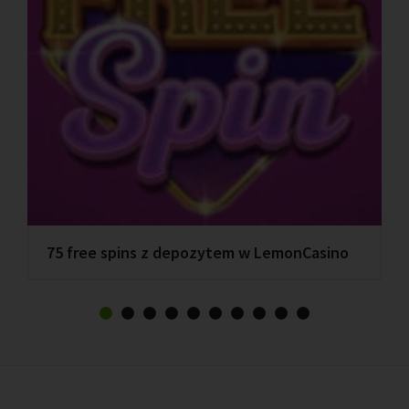
75 free spins z depozytem w LemonCasino