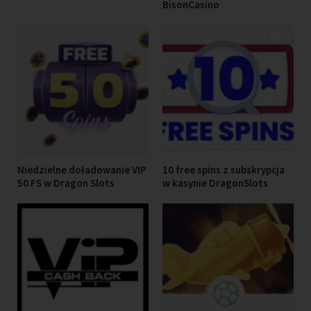
BisonCasino
Niedzielne doładowanie VIP
10 free spins z subskrypcja
50 FS w Dragon Slots
w kasynie DragonSlots