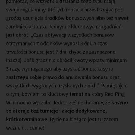
pamiętać, że wszystkie działania tego typu mają
swoje regulaminy, których musicie przestrzegać pod
groźbą usunięcia środków bonusowych albo też nawet
zamknięcia konta. Jednym z kluczowych zagadnień
jest obrót: „Czas aktywacji wszystkich bonusów
otrzymanych z odcinków wynosi 3 dni, a czas
trwałości bonusu jest 7 dni, chyba że zaznaczono
inaczej. Jeśli gracz nie obrócił kwoty wpłaty minimum
3 razy, wymaganego aby uzyskać bonus, kasyno
zastrzega sobie prawo do anulowania bonusu oraz
wszystkich wygranych uzyskanych z nich.” Pamiętajcie
o tym, bowiem to kluczowy temat na który Red Ping
Win mocno wyczula. Jednocześnie dodamy, że
kasyno
to oferuje też turnieje i akcje dedykowane,
krótkoterminowe
. Bycie na bieżąco jest tu zatem
ważne i… cenne!