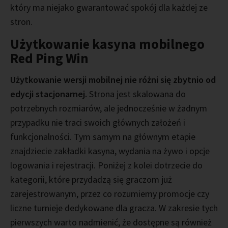
który ma niejako gwarantować spokój dla każdej ze
stron.
Użytkowanie kasyna mobilnego
Red Ping Win
Użytkowanie wersji mobilnej nie różni się zbytnio od
edycji stacjonarnej.
Strona jest skalowana do
potrzebnych rozmiarów, ale jednocześnie w żadnym
przypadku nie traci swoich głównych założeń i
funkcjonalności. Tym samym na głównym etapie
znajdziecie zakładki kasyna, wydania na żywo i opcje
logowania i rejestracji. Poniżej z kolei dotrzecie do
kategorii, które przydadzą się graczom już
zarejestrowanym, przez co rozumiemy promocje czy
liczne turnieje dedykowane dla gracza. W zakresie tych
pierwszych warto nadmienić, że dostępne są również