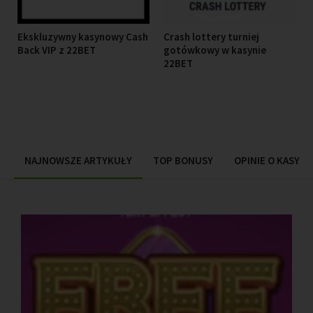
Ekskluzywny kasynowy Cash
Crash lottery turniej
Back VIP z 22BET
gotówkowy w kasynie
22BET
NAJNOWSZE ARTYKUŁY
TOP BONUSY
OPINIE O KASYN