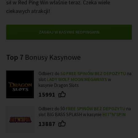
sił w Red Ping Win właśnie teraz. Czeka wiele
ciekawych atrakcji!
ZAGRAJ W KASYNIE REDPINGWIN
Top 7
Bonusy Kasynowe
Odbierz do
50 FREE SPINÓW BEZ DEPOZYTU
na
slot
LADY WOLF MOON MEGAWAYS
w
kasynie Dragon Slots
15991
Odbierz do 50
FREE SPINÓW BEZ DEPOZYTU
na
slot BIG BASS SPLASH w kasynie
HIT"N'SPIN
13887