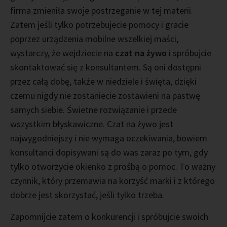
firma zmieniła swoje postrzeganie w tej materii.
Zatem jeśli tylko potrzebujecie pomocy i gracie
poprzez urządzenia mobilne wszelkiej maści,
wystarczy, że wejdziecie na
czat na żywo
i spróbujcie
skontaktować się z konsultantem. Są oni dostępni
przez całą dobę, także w niedziele i święta, dzięki
czemu nigdy nie zostaniecie zostawieni na pastwę
samych siebie. Świetne rozwiązanie i przede
wszystkim błyskawiczne. Czat na żywo jest
najwygodniejszy i nie wymaga oczekiwania, bowiem
konsultanci dopisywani są do was zaraz po tym, gdy
tylko otworzycie okienko z prośbą o pomoc. To ważny
czynnik, który przemawia na korzyść marki i z którego
dobrze jest skorzystać, jeśli tylko trzeba.
Zapomnijcie zatem o konkurencji i spróbujcie swoich