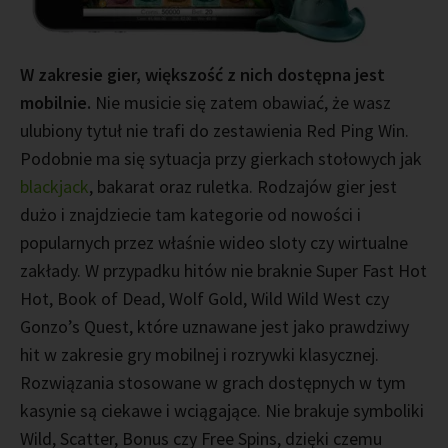
W zakresie gier, większość z nich dostępna jest
mobilnie.
Nie musicie się zatem obawiać, że wasz
ulubiony tytuł nie trafi do zestawienia Red Ping Win.
Podobnie ma się sytuacja przy gierkach stołowych jak
blackjack
, bakarat oraz ruletka. Rodzajów gier jest
dużo i znajdziecie tam kategorie od nowości i
popularnych przez właśnie wideo sloty czy wirtualne
zakłady. W przypadku hitów nie braknie Super Fast Hot
Hot, Book of Dead, Wolf Gold, Wild Wild West czy
Gonzo’s Quest, które uznawane jest jako prawdziwy
hit w zakresie gry mobilnej i rozrywki klasycznej.
Rozwiązania stosowane w grach dostępnych w tym
kasynie są ciekawe i wciągające. Nie brakuje symboliki
Wild, Scatter, Bonus czy Free Spins, dzięki czemu