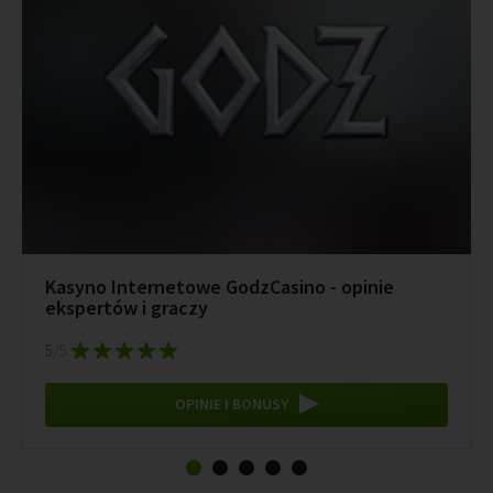
Kasyno Internetowe GodzCasino - opinie
ekspertów i graczy
5
/5
OPINIE I BONUSY