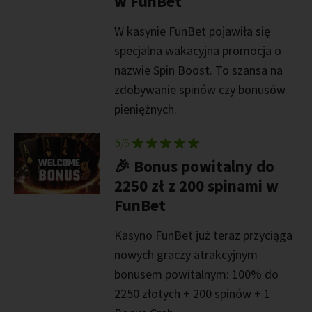
w FunBet
W kasynie FunBet pojawiła się
specjalna wakacyjna promocja o
nazwie Spin Boost. To szansa na
zdobywanie spinów czy bonusów
pieniężnych.
5
/5
🎉 Bonus powitalny do
2250 zł z 200 spinami w
FunBet
Kasyno FunBet już teraz przyciąga
nowych graczy atrakcyjnym
bonusem powitalnym: 100% do
2250 złotych + 200 spinów + 1