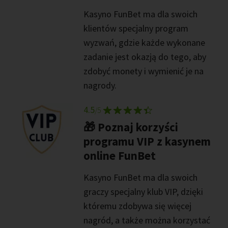
Kasyno FunBet ma dla swoich
klientów specjalny program
wyzwań, gdzie każde wykonane
zadanie jest okazją do tego, aby
zdobyć monety i wymienić je na
nagrody.
4.5
/5
🎁 Poznaj korzyści
programu VIP z kasynem
online FunBet
Kasyno FunBet ma dla swoich
graczy specjalny klub VIP, dzięki
któremu zdobywa się więcej
nagród, a także można korzystać