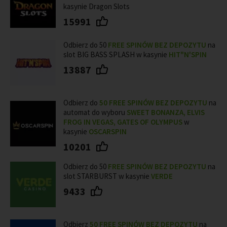
kasynie Dragon Slots
15991
Odbierz do 50
FREE SPINÓW BEZ DEPOZYTU
na
slot BIG BASS SPLASH w kasynie
HIT"N'SPIN
13887
Odbierz do
50
FREE SPINÓW BEZ DEPOZYTU
na
automat do wyboru
SWEET BONANZA, ELVIS
FROG IN VEGAS, GATES OF OLYMPUS
w
kasynie
OSCARSPIN
10201
Odbierz do 50
FREE SPINÓW BEZ DEPOZYTU
na
slot STARBURST w kasynie
VERDE
9433
Odbierz
50 FREE SPINÓW BEZ DEPOZYTU
na