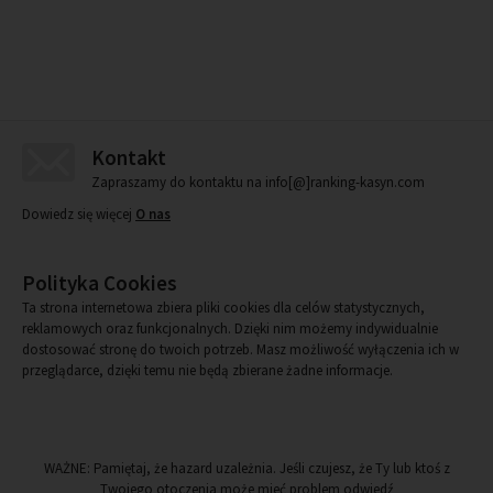
Kontakt
Zapraszamy do kontaktu na info[@]ranking-kasyn.com
Dowiedz się więcej
O nas
Polityka Cookies
Ta strona internetowa zbiera pliki cookies dla celów statystycznych,
reklamowych oraz funkcjonalnych. Dzięki nim możemy indywidualnie
dostosować stronę do twoich potrzeb. Masz możliwość wyłączenia ich w
przeglądarce, dzięki temu nie będą zbierane żadne informacje.
WAŻNE: Pamiętaj, że hazard uzależnia. Jeśli czujesz, że Ty lub ktoś z
Twojego otoczenia może mieć problem odwiedź