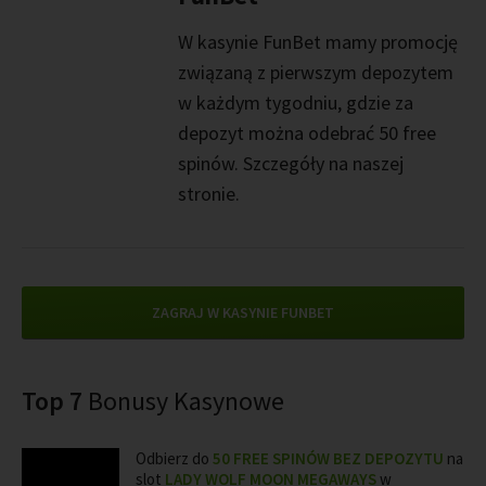
W kasynie FunBet mamy promocję
związaną z pierwszym depozytem
w każdym tygodniu, gdzie za
depozyt można odebrać 50 free
spinów. Szczegóły na naszej
stronie.
ZAGRAJ W KASYNIE FUNBET
Top 7
Bonusy Kasynowe
Odbierz do
50 FREE SPINÓW BEZ DEPOZYTU
na
slot
LADY WOLF MOON MEGAWAYS
w