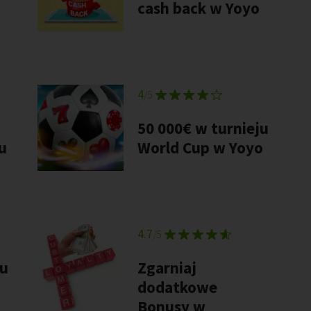
cash back w Yoyo
4
/5
50 000€ w turnieju
u
World Cup w Yoyo
4.7
/5
ju
Zgarniaj
dodatkowe
Bonusy w