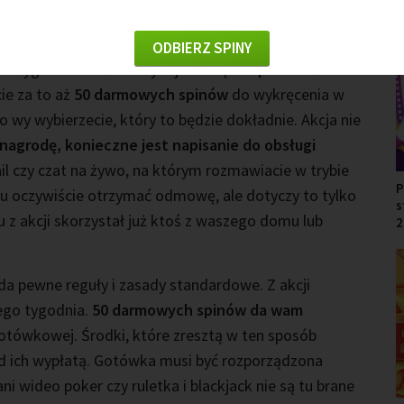
tygodniowe
darmowe spiny
. Jak wygląda ten event i
 warto się nim zainteresować? Szczegóły poniżej.
ODBIERZ SPINY
w tygodniu. Jeśli zdecydujecie się
zdeponować co
ie za to aż
50 darmowych spinów
do wykręcenia w
 wy wybierzecie, który to będzie dokładnie. Akcja nie
 nagrodę, konieczne jest napisanie do obsługi
ail czy czat na żywo, na którym rozmawiacie w trybie
P
 oczywiście otrzymać odmowę, ale dotyczy to tylko
s
 z akcji skorzystał już ktoś z waszego domu lub
2
ada pewne reguły i zasady standardowe. Z akcji
dego tygodnia.
50 darmowych spinów da wam
tówkowej. Środki, które zresztą w ten sposób
ed ich wypłatą. Gotówka musi być rozporządzona
 wideo poker czy ruletka i blackjack nie są tu brane