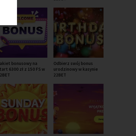
akiet bonusowy na
Odbierz swój bonus
tart 6300 zł z 150 FS w
urodzinowy w kasynie
2BET
22BET