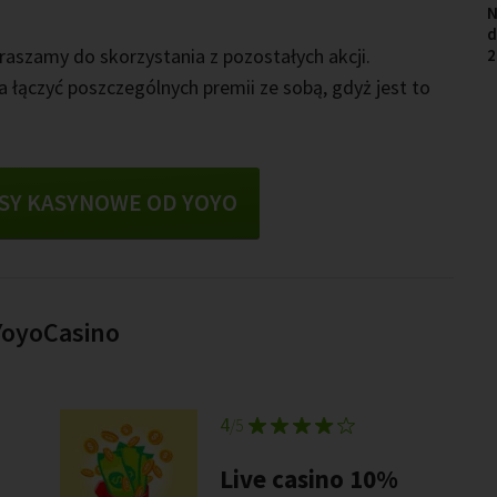
N
d
aszamy do skorzystania z pozostałych akcji.
2
a łączyć poszczególnych premii ze sobą, gdyż jest to
SY KASYNOWE OD YOYO
YoyoCasino
4
/5
Live casino 10%