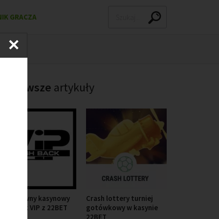
IK GRACZA
✕
Najnowsze
artykuły
kskluzywny kasynowy
Crash lottery turniej
ash Back VIP z 22BET
gotówkowy w kasynie
22BET