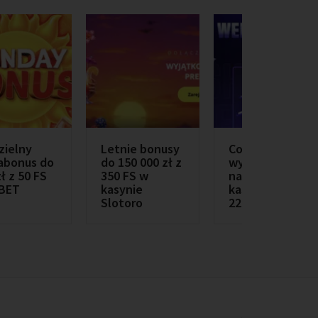
zielny
Letnie bonusy
Cotygodniowy
bonus do
do 150 000 zł z
wyścig o
ł z 50 FS
350 FS w
nagrody w
BET
kasynie
kasynie online
Slotoro
22Bet