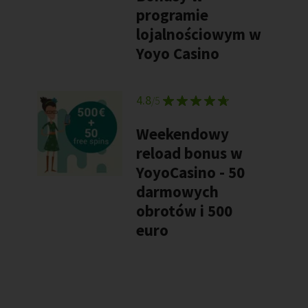
programie
lojalnościowym w
Yoyo Casino
4.8
/5
Weekendowy
reload bonus w
YoyoCasino - 50
darmowych
obrotów i 500
euro