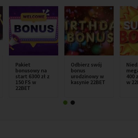
Pakiet
Odbierz swój
Nied
bonusowy na
bonus
mega
start 6300 zł z
urodzinowy w
400 z
150 FS w
kasynie 22BET
w 22
22BET