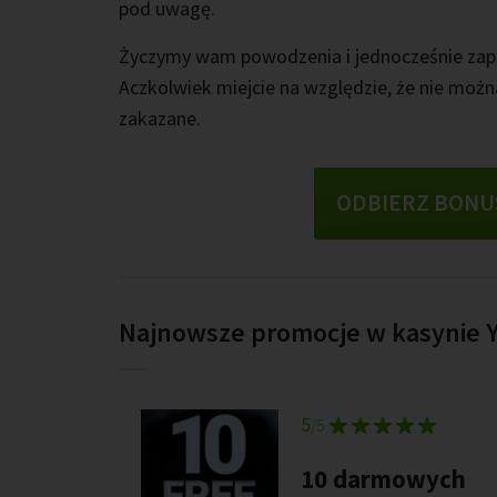
pod uwagę.
Życzymy wam powodzenia i jednocześnie zapr
Aczkolwiek miejcie na względzie, że nie możn
zakazane.
ODBIERZ BONU
Najnowsze promocje w kasynie 
5
/5
10 darmowych