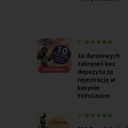
5
/5
10 darmowych
zakręceń bez
depozytu za
rejestrację w
kasynie
YoYoCasino
5
/5