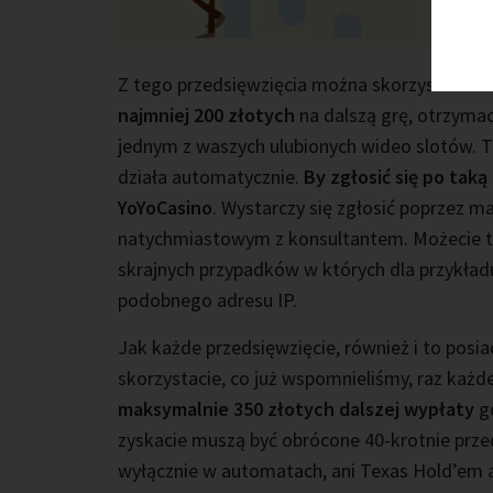
co
czy
Z tego przedsięwzięcia można skorzystać raz 
najmniej 200 złotych
na dalszą grę, otrzymac
jednym z waszych ulubionych wideo slotów. To
działa automatycznie.
By zgłosić się po taką
YoYoCasino
. Wystarczy się zgłosić poprzez m
natychmiastowym z konsultantem. Możecie tu
skrajnych przypadków w których dla przykładu
podobnego adresu IP.
Jak każde przedsięwzięcie, również i to posi
skorzystacie, co już wspomnieliśmy, raz każ
maksymalnie 350 złotych dalszej wypłaty
go
zyskacie muszą być obrócone 40-krotnie prz
wyłącznie w automatach, ani Texas Hold’em ani