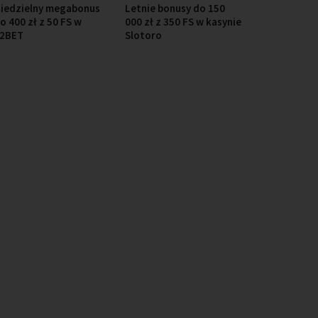
iedzielny megabonus
Letnie bonusy do 150
o 400 zł z 50 FS w
000 zł z 350 FS w kasynie
2BET
Slotoro