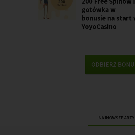
200 Free Spinów i
gotówka w
bonusie na start
YoyoCasino
ODBIERZ BONU
NAJNOWSZE ARTY