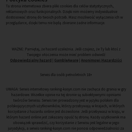
Ta strona internetowa zbiera pliki cookies dla celów statystycznych,
reklamowych oraz funkcjonalnych. Dzięki nim możemy indywidualnie
dostosować stronę do twoich potrzeb. Masz możliwość wyłączenia ich w
przeglądarce, dzięki temu nie będą zbierane żadne informacje.
WAŻNE: Pamiętaj, że hazard uzależnia. Jeśli czujesz, że Ty lub ktoś z
Twojego otoczenia może mieć problem odwiedź
Odpowiedzialny hazard
|
GambleAware
|
Anonimowi Hazardziści
Serwis dla osób pełnoletnich 18+
UWAGA: Serwis internetowy ranking-kasyn.com nie zachęca do grania w gry
hazardowe. Wszelkie opinie na tej stronie są subiektywnymi opiniami
twórców Serwisu. Serwis ten prowadzony jest w języku polskim dla
polskojęzycznych użytkowników, którzy przebywają w krajach, w których
korzystanie z hazardu online jest dozwolone. Jeśli przebywasz w kraju, w
którym hazard online jest zakazany opuść tę stronę. Każdy użytkownik ma
obowiązek sprawdzić, czy korzystanie z Serwisu jest legalne w jego
jurysdykcji, a serwis ranking-kasyn.com nie ponosi odpowiedzialności za