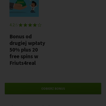
4.2
/5
Bonus od
drugiej wpłaty
50% plus 20
free spins w
Friuts4real
ODBIERZ BONUS