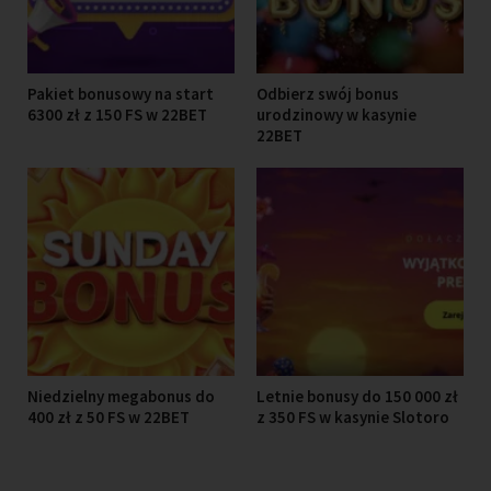
Pakiet bonusowy na start
Odbierz swój bonus
6300 zł z 150 FS w 22BET
urodzinowy w kasynie
22BET
Niedzielny megabonus do
Letnie bonusy do 150 000 zł
400 zł z 50 FS w 22BET
z 350 FS w kasynie Slotoro