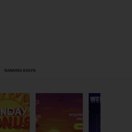
RANKING KASYN