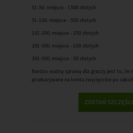
31-50. miejsce - 1500 złotych
51-100. miejsce - 500 złotych
101-200. miejsce - 250 złotych
201-300. miejsce - 100 złotych
301-500. miejsce - 50 złotych
Bardzo ważną sprawą dla graczy jest to, że
przekazywane na konta zwycięzców po zakońc
ZOSTAŃ SZCZĘŚLI