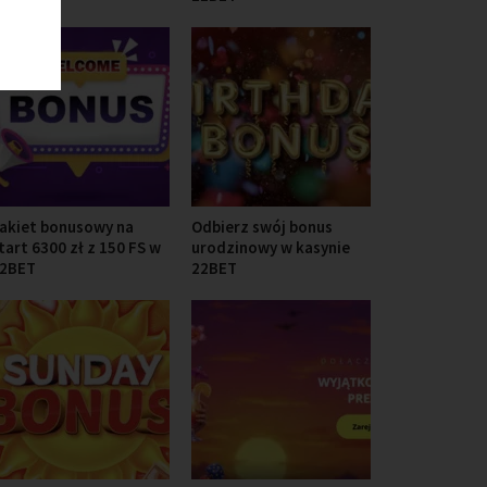
akiet bonusowy na
Odbierz swój bonus
tart 6300 zł z 150 FS w
urodzinowy w kasynie
2BET
22BET