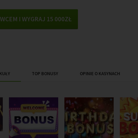
WCEM I WYGRAJ 15 000ZŁ
KUŁY
TOP BONUSY
OPINIE O KASYNACH