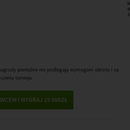
N
d
2
 nagrody pieniężne nie podlegają wymogom obrotu i są
zeniu turnieju.
WCEM I WYGRAJ 15 000ZŁ