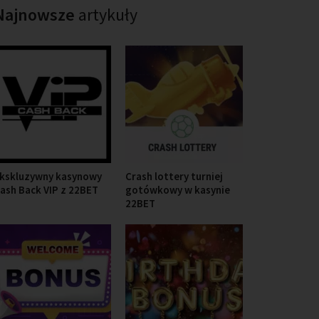
Najnowsze
artykuły
kskluzywny kasynowy
Crash lottery turniej
ash Back VIP z 22BET
gotówkowy w kasynie
22BET