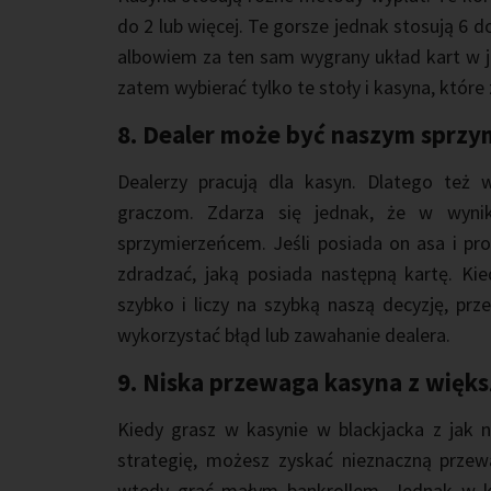
do 2 lub więcej. Te gorsze jednak stosują 6
albowiem za ten sam wygrany układ kart w 
zatem wybierać tylko te stoły i kasyna, które
8. Dealer może być naszym sprz
Dealerzy pracują dla kasyn. Dlatego też 
graczom. Zdarza się jednak, że w wyni
sprzymierzeńcem. Jeśli posiada on asa i p
zdradzać, jaką posiada następną kartę. Ki
szybko i liczy na szybką naszą decyzję, pr
wykorzystać błąd lub zawahanie dealera.
9. Niska przewaga kasyna z więk
Kiedy grasz w kasynie w blackjacka z jak n
strategię, możesz zyskać nieznaczną prze
wtedy grać małym bankrollem. Jednak w kr