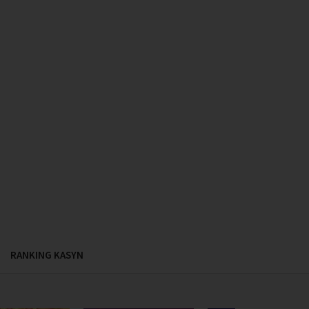
RANKING KASYN