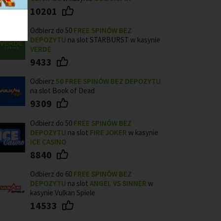
10201
Odbierz do 50
FREE SPINÓW BEZ
DEPOZYTU
na slot STARBURST w kasynie
VERDE
9433
Odbierz
50 FREE SPINÓW BEZ DEPOZYTU
na slot Book of Dead
9309
Odbierz do 50
FREE SPINÓW BEZ
DEPOZYTU
na slot
FIRE JOKER
w kasynie
ICE CASINO
8840
Odbierz do 60
FREE SPINÓW BEZ
DEPOZYTU
na slot
ANGEL VS SINNER
w
kasynie Vulkan Spiele
14533