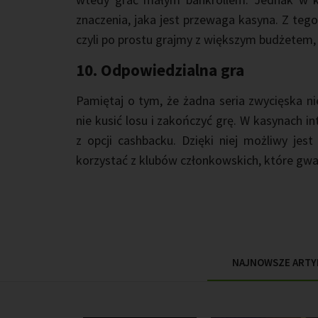
znaczenia, jaka jest przewaga kasyna. Z teg
czyli po prostu grajmy z większym budżetem, 
10. Odpowiedzialna gra
Pamiętaj o tym, że żadna seria zwycięska 
nie kusić losu i zakończyć grę. W kasynach 
z opcji cashbacku. Dzięki niej możliwy je
korzystać z klubów członkowskich, które gwar
NAJNOWSZE ARTY