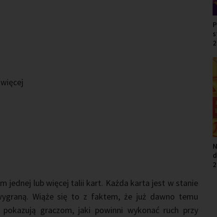
P
s
2
więcej
N
d
2
jednej lub więcej talii kart. Każda karta jest w stanie
wygraną. Wiąże się to z faktem, że już dawno temu
 pokazują graczom, jaki powinni wykonać ruch przy