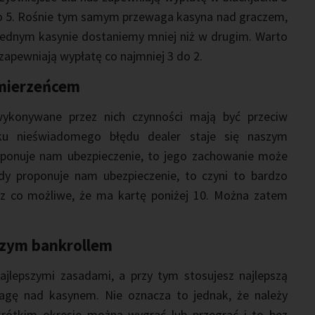
 do 5. Rośnie tym samym przewaga kasyna nad graczem,
jednym kasynie dostaniemy mniej niż w drugim. Warto
 zapewniają wypłatę co najmniej 3 do 2.
ymierzeńcem
wykonywane przez nich czynności mają być przeciw
ku nieświadomego błędu dealer staje się naszym
roponuje nam ubezpieczenie, to jego zachowanie może
edy proponuje nam ubezpieczenie, to czyni to bardzo
zez co możliwe, że ma kartę poniżej 10. Można zatem
szym bankrollem
ajlepszymi zasadami, a przy tym stosujesz najlepszą
wagę nad kasynem. Nie oznacza to jednak, że należy
ótkim okresie można wygrać lub przegrać i to bez