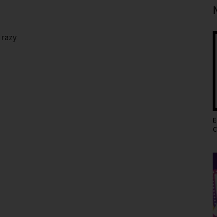
 razy
E
C