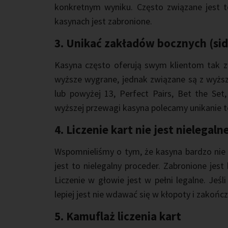
konkretnym wyniku. Często związane jest to
kasynach jest zabronione.
3. Unikać zakładów bocznych (sid
Kasyna często oferują swym klientom tak zw
wyższe wygrane, jednak związane są z wyższ
lub powyżej 13, Perfect Pairs, Bet the Set,
wyższej przewagi kasyna polecamy unikanie 
4. Liczenie kart nie jest nielegaln
Wspomnieliśmy o tym, że kasyna bardzo nie lu
jest to nielegalny proceder. Zabronione jest
Liczenie w głowie jest w pełni legalne. Jeśl
lepiej jest nie wdawać się w kłopoty i zakończ
5. Kamuflaż liczenia kart